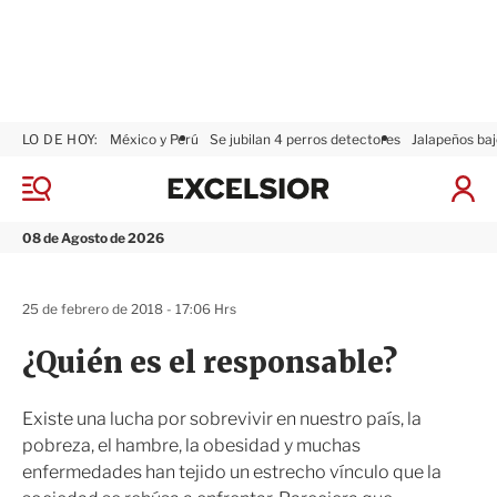
LO DE HOY:
México y Perú
Se jubilan 4 perros detectores
Jalapeños baj
E
x
M
I
c
e
n
n
e
i
08 de Agosto de 2026
ú
l
c
s
i
i
a
25 de febrero de 2018 - 17:06 Hrs
o
r
r
S
¿Quién es el responsable?
e
s
i
Existe una lucha por sobrevivir en nuestro país, la
ó
pobreza, el hambre, la obesidad y muchas
n
enfermedades han tejido un estrecho vínculo que la