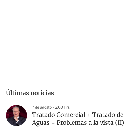
c
a
i
r
o
d
n
a
e
r
s
d
e
c
o
m
Últimas noticias
p
a
7 de agosto - 2:00 Hrs
r
Tratado Comercial + Tratado de
t
Aguas = Problemas a la vista (II)
i