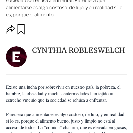
sociedad se rehúsa a enfrentar. Pareciera que
alimentarse es algo costoso, de lujo, y en realidad sí lo
es, porque el alimento ...
O
G
u
p
a
c
r
i
d
CYNTHIA ROBLESWELCH
o
a
n
r
e
s
d
e
c
Existe una lucha por sobrevivir en nuestro país, la pobreza, el
o
hambre, la obesidad y muchas enfermedades han tejido un
m
estrecho vínculo que la sociedad se rehúsa a enfrentar.
p
a
r
Pareciera que alimentarse es algo costoso, de lujo, y en realidad
t
sí lo es, porque el alimento bueno, justo y limpio no está al
i
acceso de todos. La “comida” chatarra, que es elevada en grasas,
r