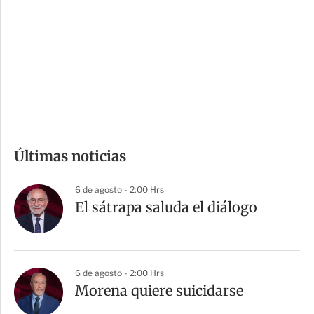
n
a
e
r
s
d
e
c
o
m
Últimas noticias
p
a
6 de agosto - 2:00 Hrs
r
El sátrapa saluda el diálogo
t
i
r
6 de agosto - 2:00 Hrs
Morena quiere suicidarse