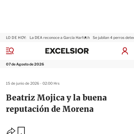
LO DE HOY:
La DEA reconoce a García Harfuch
Se jubilan 4 perros dete
E
x
M
I
c
e
n
n
e
i
07 de Agosto de 2026
ú
l
c
s
i
i
a
15 de junio de 2026 - 02:00 Hrs
o
r
r
S
Beatriz Mojica y la buena
e
s
reputación de Morena
i
ó
n
O
G