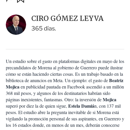
u
p
a
c
r
i
d
CIRO GÓMEZ LEYVA
o
a
n
r
365 días.
e
s
d
e
c
o
Un estudio sobre el gasto en plataformas digitales en mayo de los
m
precandidatos de Morena al gobierno de Guerrero puede ilustrar
p
a
cómo se están haciendo ciertas cosas. Es un trabajo basado en la
r
Beatriz
biblioteca de anuncios en Meta. Un ejemplo: el gasto de
t
Mojica
en publicidad pautada en Facebook ascendió a un millón
i
368 mil pesos, y algunos de los destinatarios habrían sido
r
Mojica
páginas inexistentes, fantasmas. Otro: la inversión de
Estela Damiá
superó por diez la de quien sigue,
n, con 137 mil
pesos. El estudio abre la pregunta inevitable de si Morena está
vigilando la promoción personal de sus aspirantes, en Guerrero y
los 16 estados donde, en menos de un mes, deberán conocerse