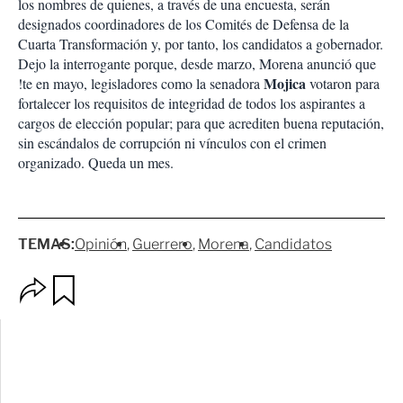
los nombres de quienes, a través de una encuesta, serán
designados coordinadores de los Comités de Defensa de la
Cuarta Transformación y, por tanto, los candidatos a gobernador.
Dejo la interrogante porque, desde marzo, Morena anunció que
Mojica
!te en mayo, legisladores como la senadora
votaron para
fortalecer los requisitos de integridad de todos los aspirantes a
cargos de elección popular; para que acrediten buena reputación,
sin escándalos de corrupción ni vínculos con el crimen
organizado. Queda un mes.
TEMAS:
Opinión
Guerrero
Morena
Candidatos
O
G
p
u
c
a
i
r
o
d