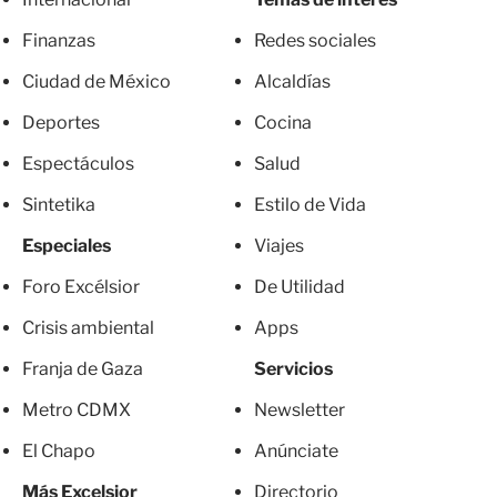
Finanzas
Redes sociales
Ciudad de México
Alcaldías
Deportes
Cocina
Espectáculos
Salud
Sintetika
Estilo de Vida
Especiales
Viajes
Foro Excélsior
De Utilidad
Crisis ambiental
Apps
Franja de Gaza
Servicios
Metro CDMX
Newsletter
El Chapo
Anúnciate
Más Excelsior
Directorio