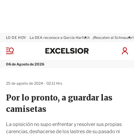
LO DE HOY:
La DEA reconoce a García Harfuch
¡Rescaten al Schnauzer!
E
x
M
I
c
e
n
n
e
i
06 de Agosto de 2026
ú
l
c
s
i
i
a
25 de agosto de 2024 - 02:11 Hrs
o
r
r
S
Por lo pronto, a guardar las
e
s
camisetas
i
ó
n
La opisición no supo enfrentar y resolver sus propias
carencias, deshacerse de los lastres de su pasado ni