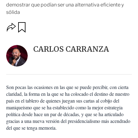
demostrar que podían ser una alternativa eficiente y
sólida
O
G
u
p
a
c
r
i
d
CARLOS CARRANZA
o
a
n
r
e
s
d
e
c
Son pocas las ocasiones en las que se puede percibir, con cierta
o
claridad, la forma en la que se ha colocado el destino de nuestro
m
país en el tablero de quienes juegan sus cartas al cobijo del
p
a
maniqueísmo que se ha establecido como la mejor estrategia
r
política desde hace un par de décadas, y que se ha articulado
t
gracias a una nueva versión del presidencialismo más acendrado
i
del que se tenga memoria.
r