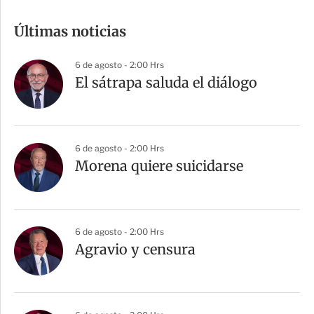
o
m
Últimas noticias
p
a
6 de agosto - 2:00 Hrs
r
El sátrapa saluda el diálogo
t
i
r
6 de agosto - 2:00 Hrs
Morena quiere suicidarse
6 de agosto - 2:00 Hrs
Agravio y censura