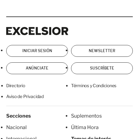
Excelsior
Excelsior
INICIAR SESIÓN
NEWSLETTER
ANÚNCIATE
SUSCRÍBETE
Directorio
Términos y Condiciones
Aviso de Privacidad
Secciones
Suplementos
Nacional
Última Hora
Internacional
Temas de interés