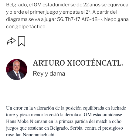
Belgrado, el GM estadunidense de 22 años se equivoca
y pierde el primer juego y empata el 2º. A partir del
diagrama se va a jugar 56. Th7-f7 Af6-d8+-. Nepo gana
con golpe táctico.
O
G
u
p
a
c
r
i
d
ARTURO XICOTÉNCATL.
o
a
n
r
Rey y dama
e
s
d
e
c
o
Un error en la valoración de la posición equilibrada en luchade
m
torre y pieza menor le costó la derrota al GM estadounidense
p
a
Hans Moke Niemann en la primera partida del match a ocho
r
juegos que sostiene en Belgrado, Serbia, contra el prestigioso
t
ruso Ian Nepomniachtchi.