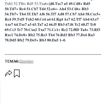
]48.Txc7 a5 49.Cd8+ Rd5
Txb2 52.Tf6+ Rd5 53.Txa6=
50.Td7+ Rc4 51.Cb7 Td4 52.e6+- Ah4 53.Cd6+ Rb3
54.Tb7+ Tb4 55.Th7 Af6 56.Tf7 Ad8 57.Cb7 Ah4 58.Cxc5+
Rc4 59.Txf5 Txb2 60.Ce4 a4 61.Rg4 Ae7 62.Tf7 Ab4 63.e7
Axe7 64.Txe7 a3 65.Ta7 a2 66.f5 Rb3 67.f6 Tc2 68.f7 Tc8
69.Cc3 Tc7 70.Cxa2 Txa7 71.Cc1+ Rc2 72.f8D Ta4+ 73.Rf3
Rxc1 74.Dc8+ Rb2 75.Re3 Tb4 76.Rd3 Rb3 77.Dc6 Ra3
78.Dd5 Rb2 79.De5+ Rb3 80.Da5 1–0.
TEMAS:
Opinión
O
G
p
u
c
a
i
r
o
d
n
a