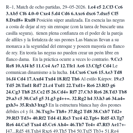
1.e4 e5 2.Cf3 Cc6
R–1, Match de ocho partidas, 29–05-2026.
3.Ab5 Cf6 4.0–0 Cxe4 5.d4 Cd6 6.Axc6 dxc6 7.dxe5 Cf5
8.Dxd8+ Rxd8
Posición súper analizada. En esencia las negras
a costa de dejar al rey sin enroque (con la tarea de buscarle una
casilla segura),
tienen plena confianza en el poder de la pareja
de alfiles y la fortaleza de sus peones Las blancas llevan a su
monarca a la seguridad del enroque y poseen mayoría en flanco
de rey. En teoría las negras no pueden crear un peón libre en
9.Cc3
flanco dama.
En la práctica ocurre a veces lo contrario.
Re8 10.Af4 h5 11.Ce4 Ae7 12.Tfe1 Ae6 13.Cfg5 Cd4
Le
14.Cxe6 Cxe6 15.Ae3 Td8
comunican dinamismo a la lucha.
16.f4 Cd4 17.Axd4 Txd4 18.Rf2 Th6
19.c3
Al estilo Kárpov.
Td5 20.Tad1 Rd7 21.c4 Txd1 22.Txd1+ Re6 23.Rf3 g6
24.Cg3 Th8 25.Ce2 f5 26.Cd4+ Rf7 27.Cb3 Re6 28.Td3 Tb8
29.a3 c5 30.Ca5 g5 31.g3 g4++=. 32.Rg2 h4 33.h3 a6 34.a4=
gxh3+ 35.Rxh3 hxg3
En la estructura blanca hay dos peones
36.Txg3= Th8+ 37.Rg2 Td8 38.Cxb7 Td2+
débiles c4 y f4.
39.Rf3 Td3+ 40.Rf2 Td4 41.Re3 Txc4 42.Tg6+ Rd5 43.Tg7
Re6 44.Ca5 Txa4 45.Cc6 Ah4= 46.Th7 Te4+ 47.Rf3 Ae1?+-
[
47...Rd5 48.Txh4 Rxc6 49.Th5 Tb4 50.Txf5 Tb3+ 51.Rg4