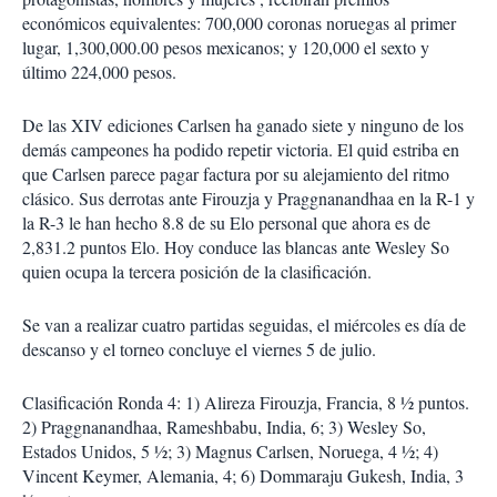
económicos equivalentes: 700,000 coronas noruegas al primer
lugar, 1,300,000.00 pesos mexicanos; y 120,000 el sexto y
último 224,000 pesos.
De las XIV ediciones Carlsen ha ganado siete y ninguno de los
demás campeones ha podido repetir victoria. El quid estriba en
que Carlsen parece pagar factura por su alejamiento del ritmo
clásico. Sus derrotas ante Firouzja y Praggnanandhaa en la R-1 y
la R-3 le han hecho 8.8 de su Elo personal que ahora es de
2,831.2 puntos Elo. Hoy conduce las blancas ante Wesley So
quien ocupa la tercera posición de la clasificación.
Se van a realizar cuatro partidas seguidas, el miércoles es día de
descanso y el torneo concluye el viernes 5 de julio.
Clasificación Ronda 4: 1) Alireza Firouzja, Francia, 8 ½ puntos.
2) Praggnanandhaa, Rameshbabu, India, 6; 3) Wesley So,
Estados Unidos, 5 ½; 3) Magnus Carlsen, Noruega, 4 ½; 4)
Vincent Keymer, Alemania, 4; 6) Dommaraju Gukesh, India, 3