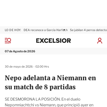
LO DE HOY:
DEA reconoce a García Harfuch
Se jubilan 4 perros detecto
E
x
M
I
c
e
n
n
e
i
07 de Agosto de 2026
ú
l
c
s
i
i
a
30 de mayo de 2026 - 02:00 Hrs
o
r
r
S
Nepo adelanta a Niemann en
e
s
su match de 8 partidas
i
ó
n
SE DESMORONA LA POSICIÓN. En el duelo
Nepomniachtchi vs Niemann, que principió ayer en