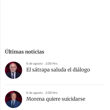
e
r
s
d
e
c
o
m
Últimas noticias
p
a
6 de agosto - 2:00 Hrs
r
El sátrapa saluda el diálogo
t
i
r
6 de agosto - 2:00 Hrs
Morena quiere suicidarse