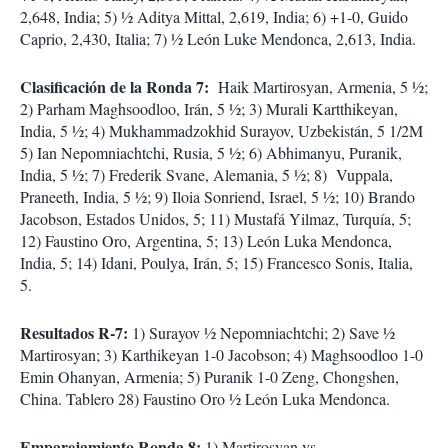
2,648, India; 5) ½ Aditya Mittal, 2,619, India; 6) +1-0, Guido
Caprio, 2,430, Italia; 7) ½ León Luke Mendonca, 2,613, India.
Clasificación de la Ronda 7:
Haik Martirosyan, Armenia, 5 ½;
2) Parham Maghsoodloo, Irán, 5 ½; 3) Murali Kartthikeyan,
India, 5 ½; 4) Mukhammadzokhid Surayov, Uzbekistán, 5 1/2M
5) Ian Nepomniachtchi, Rusia, 5 ½; 6) Abhimanyu, Puranik,
India, 5 ½; 7) Frederik Svane, Alemania, 5 ½; 8)
Vuppala,
Praneeth, India, 5 ½; 9) Iloia Sonriend, Israel, 5 ½; 10) Brando
Jacobson, Estados Unidos, 5; 11) Mustafá Yilmaz, Turquía, 5;
12) Faustino Oro, Argentina, 5; 13) León Luka Mendonca,
India, 5; 14) Idani, Poulya, Irán, 5; 15) Francesco Sonis, Italia,
5.
Resultados R-7:
1) Surayov ½ Nepomniachtchi; 2) Save ½
Martirosyan; 3) Karthikeyan 1-0 Jacobson; 4) Maghsoodloo 1-0
Emin Ohanyan, Armenia; 5) Puranik 1-0 Zeng, Chongshen,
China. Tablero 28) Faustino Oro ½ León Luka Mendonca.
Emparejamiento Ronda 8:
1) Martirosyan vs.