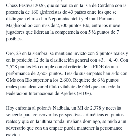
i
Chess Festival 2026, que se realiza en la isla de Cerdeña con la
r
presencia de 160 ajedrecistas de 43 países entre los que se
distinguen el ruso Ian Nepomniachtchi y el iraní Parham
Maghsoodloo con más de 2,700 puntos Elo, entre los nueve
jugadores que liderean la competencia con 5 ½ puntos de 7
posibles.
Oro, 23 en la siembra, se mantiene invicto con 5 puntos reales y
en la posición 12 de la clasificación general con +3, =4, -0. Con
2,528 puntos Elo cumple con el criterio de la FIDE de una
performance de 2,603 puntos. Tres de sus empates han sido con
GMs con Elo superior a los 2,600. Requiere de 6 ½ puntos
reales para alcanzar el título vitalicio de GM que concede la
Federación Internacional de Ajedrez (FIDE).
Hoy enfrenta al polonés Nadbala, un MI de 2,378 y necesita
vencerlo para conservar las perspectivas aritméticas en puntos
reales y que en la última ronda, mañana domingo, se mida a un
adversario que con un empate pueda mantener la perfomance
exigida.