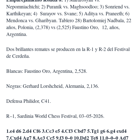
Nepomniachtchi; 2) Puranik vs. Maghsoodloo; 3) Sonriend vs.
Karthikeyan; 4)
Surayov vs. Svane; 5) Aditya vs. Praneeth; 6)
Mendonca vs. Gharibyan. Tablero 28) Bartolomiej Nadbala, 22
años, Polonia, (2,378) vs (2,525) Faustino Oro,
12, años,
Argentina.
Dos brillantes remates se producen en la R-1 y R-2 del Festival
de Cerdeña.
Blancas: Faustino Oro, Argentina, 2,528.
Negras: Gerhard Lorshcheid, Alemania, 2,136.
Defensa Philidor, C41.
R–1, Sardinia World Chess Festival, 03–05-2026.
1.e4 d6 2.d4 Cf6 3.Cc3 e5 4.Cf3 Cbd7 5.Tg1 g6 6.g4 exd4
7.Cxd4 Ag7 8.Ae3 Cc5 9.f3 0–0 10.Dd2 Te8 11.0–0–0 Ad7