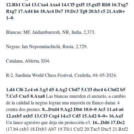
12.Rb1 Ca4 13.Cxa4 Axa4 14.Cf5 gxf5 15.gxf5 Rh8 16.Txg7
Rxg7 17.Ad4 h6 18.Ac4 De7 19.Dc3 Tg8 20.b3 c5 21.Axf6+
1–0
.
Blancas: MF, Jaidambareesh, NR, India, 2,373.
Negras: Ian Nepomniachtchi, Rusia, 2,729.
Catalana, Abierta, E04.
R-2, Sardinia World Chess Festival, Cerdeña, 04–05-2024.
1.d4 Cf6 2.c4 e6 3.g3 d5 4.Ag2 Cbd7 5.Cf3 dxc4 6.Cbd2 b5
7.Ce5 Cxe5 8.Axa8
Las blancas muerden el anzuelo, a cambio
de la calidad la negras logran una mayoría en flanco dama: 4
8...Dxd4 9.Ag2 Db6 10.0–0 Ac5 11.a4 a6
contra dos peones.
12.axb5 axb5 13.Cf3 Ceg4 14.e3 Cd5 15.Ad2 0–0= 16.Aa5
16...Dd6 17.De2
Un lance agresivo que deja sin protección e3.
(17.b4 cxb3 18.Dxb3 Ab7 19.Tfc1 Cxf2 20.Txc5 Dxc5 21.Rxf2