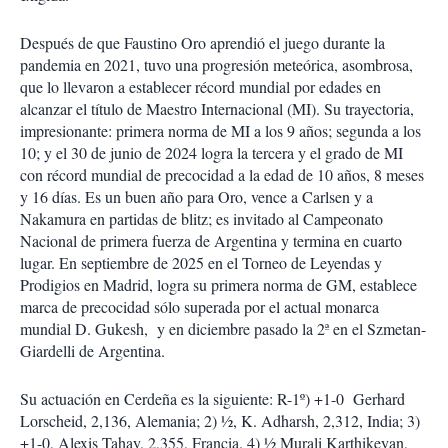
Después de que Faustino Oro aprendió el juego durante la
pandemia en 2021, tuvo una progresión meteórica, asombrosa,
que lo llevaron a establecer récord mundial por edades en
alcanzar el título de Maestro Internacional (MI). Su trayectoria,
impresionante: primera norma de MI a los 9 años; segunda a los
10; y el 30 de junio de 2024 logra la tercera y el grado de MI
con récord mundial de precocidad a la edad de 10 años, 8 meses
y 16 días. Es un buen año para Oro, vence a Carlsen y a
Nakamura en partidas de blitz; es invitado al Campeonato
Nacional de primera fuerza de Argentina y termina en cuarto
lugar. En septiembre de 2025 en el Torneo de Leyendas y
Prodigios en Madrid, logra su primera norma de GM, establece
marca de precocidad sólo superada por el actual monarca
mundial D. Gukesh,
y en diciembre pasado la 2ª en el Szmetan-
Giardelli de Argentina.
Su actuación en Cerdeña es la siguiente: R-1º) +1-0
Gerhard
Lorscheid, 2,136, Alemania; 2) ½, K. Adharsh, 2,312, India; 3)
+1-0, Alexis Tahay, 2,355, Francia. 4) ½ Murali Karthikeyan,