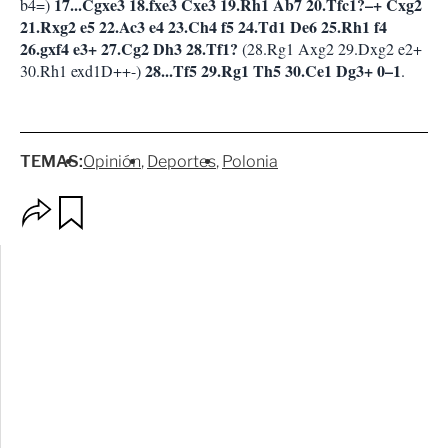
17...Cgxe3 18.fxe3 Cxe3 19.Rh1 Ab7 20.Tfc1?–+ Cxg2
b4=)
21.Rxg2 e5 22.Ac3 e4 23.Ch4 f5 24.Td1 De6 25.Rh1 f4
26.gxf4 e3+ 27.Cg2 Dh3 28.Tf1?
(28.Rg1 Axg2 29.Dxg2 e2+
28...Tf5 29.Rg1 Th5 30.Ce1 Dg3+ 0–1
30.Rh1 exd1D++-)
.
TEMAS:
Opinión
Deportes
Polonia
O
G
p
u
c
a
i
r
o
d
n
a
e
r
s
d