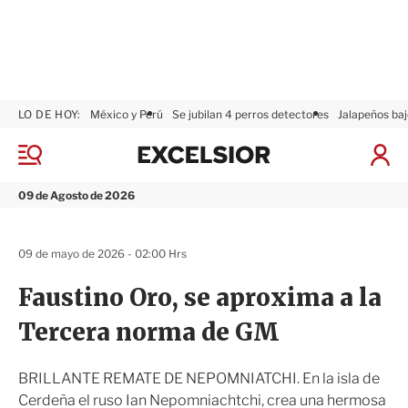
LO DE HOY:
México y Perú
Se jubilan 4 perros detectores
Jalapeños baj
E
x
M
I
c
e
n
n
e
i
09 de Agosto de 2026
ú
l
c
s
i
i
a
09 de mayo de 2026 - 02:00 Hrs
o
r
r
S
Faustino Oro, se aproxima a la
e
s
Tercera norma de GM
i
ó
n
BRILLANTE REMATE DE NEPOMNIATCHI. En la isla de
Cerdeña el ruso Ian Nepomniachtchi, crea una hermosa