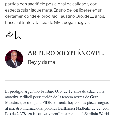
partida con sacrificio posicional de calidad y con
espectacular jaque mate. Es uno de los líderes en un
certamen donde el prodigio Faustino Oro, de 12 años,
busca el título vitalicio de GM. Juegan negras.
O
G
u
p
a
c
r
i
d
ARTURO XICOTÉNCATL.
o
a
n
r
Rey y dama
e
s
d
e
c
o
El prodigio argentino Faustino Oro, de 12 años de edad, en la
m
atractiva y difícil persecución de la tercera norma de Gran
p
a
Maestro, que otorga la FIDE, enfrenta hoy con las piezas negras
r
al maestro internacional polonés Bartlomiej Nadbala, de 22, con
t
Elo de 2,378, en la octava y penúltima ronda del Sardinia World