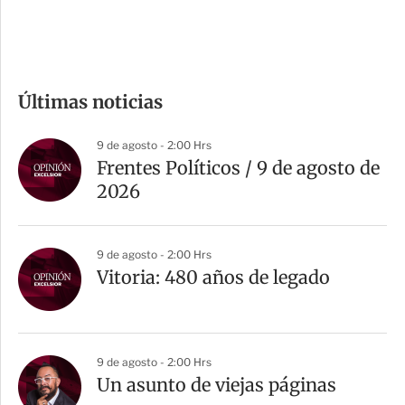
e
c
o
m
Últimas noticias
p
a
9 de agosto - 2:00 Hrs
r
Frentes Políticos / 9 de agosto de
t
2026
i
r
9 de agosto - 2:00 Hrs
Vitoria: 480 años de legado
9 de agosto - 2:00 Hrs
Un asunto de viejas páginas