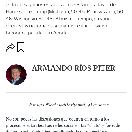
en la que algunos estados clave estarían a favor de
Harrissobre Trump (Michigan, 50-46; Pennsylvania, 50-
46; Wisconsin, 50-46). Al mismo tiempo, en varias
encuestas nacionales se mantiene una posición
favorable para la demócrata.
O
G
u
p
a
c
r
i
d
ARMANDO RÍOS PITER
o
a
n
r
e
s
d
e
c
Por una #SociedadHorizontal. ¡Que actúe!
o
m
p
No son pocas las discusiones que ocurren en torno a los
a
procesos electorales. Las redes sociales, los “chats” y foros de
r
diálogo socio-digital han amplificado la participación e