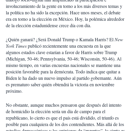
t
involucramiento de la gente en torno a los más diversos temas y
i
la política no ha sido la excepción. Hace unos meses, el debate
r
era en torno a la elección en México. Hoy, la polémica alrededor
de la elección estadunidense crece día con día.
¿Quién ganará? ¿Será Donald Trump o Kamala Harris? El
New
York Times
publicó recientemente una encuesta en la que
algunos estados clave estarían a favor de Harris sobre Trump
(Michigan, 50-46; Pennsylvania, 50-46; Wisconsin, 50-46). Al
mismo tiempo, en varias encuestas nacionales se mantiene una
posición favorable para la demócrata. Todo indica que quitar a
Biden le ha dado un nuevo impulso al partido gobernante. Aún
es prematuro saber quién obtendrá la victoria en noviembre
próximo.
No obstante, aunque muchos pensaron que después del intento
de homicidio la elección sería un día de campo para el
republicano, lo cierto es que el país está dividido, el triunfo es
posible para cualquiera de los dos contendientes. Más allá de los
estudios demoscópicos y las opiniones de “expertos”, lo cierto es