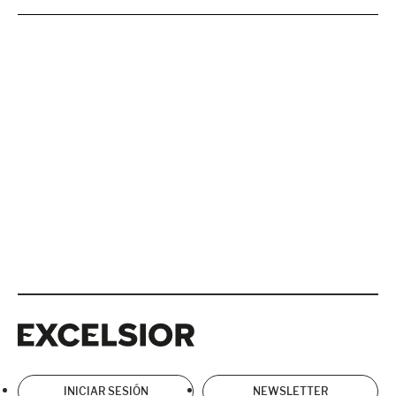
Excelsior
Excelsior
INICIAR SESIÓN
NEWSLETTER