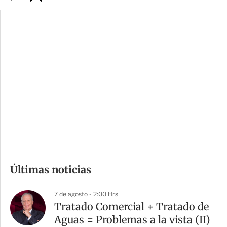
p
u
c
a
i
r
o
d
n
a
e
r
s
d
e
c
o
m
Últimas noticias
p
a
7 de agosto - 2:00 Hrs
r
Tratado Comercial + Tratado de
t
Aguas = Problemas a la vista (II)