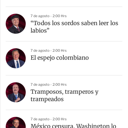
i
r
7 de agosto - 2:00 Hrs
“Todos los sordos saben leer los
labios”
7 de agosto - 2:00 Hrs
El espejo colombiano
7 de agosto - 2:00 Hrs
Tramposos, tramperos y
trampeados
7 de agosto - 2:00 Hrs
México censura, Washington lo