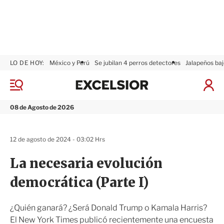
LO DE HOY:
México y Perú
Se jubilan 4 perros detectores
Jalapeños baj
E
x
M
I
c
e
n
n
e
i
08 de Agosto de 2026
ú
l
c
s
i
i
a
12 de agosto de 2024 - 03:02 Hrs
o
r
r
S
La necesaria evolución
e
s
democrática (Parte I)
i
ó
n
¿Quién ganará? ¿Será Donald Trump o Kamala Harris?
El New York Times publicó recientemente una encuesta