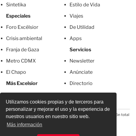
Sintetika
Estilo de Vida
Especiales
Viajes
Foro Excélsior
De Utilidad
Crisis ambiental
Apps
Franja de Gaza
Servicios
Metro CDMX
Newsletter
El Chapo
Anúnciate
Más Excelsior
Directorio
Mujeres
Suscripciones
Utilizamos cookies propias y de terceros para
personalizar y mejorar el uso y la experiencia de
© 2026 Todos los derechos reservados. Prohibida la reproducción total
nuestros usuarios en nuestro sitio web.
o parcial, incluyendo cualquier medio electrónico*
Más información