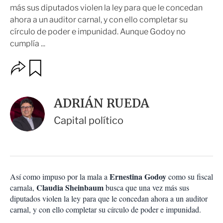
más sus diputados violen la ley para que le concedan
ahora a un auditor carnal, y con ello completar su
círculo de poder e impunidad. Aunque Godoy no
cumplía ...
O
G
u
p
a
c
r
i
d
ADRIÁN RUEDA
o
a
n
r
Capital político
e
s
d
e
c
o
Ernestina Godoy
Así como impuso por la mala a
como su fiscal
m
Claudia Sheinbaum
carnala,
p
busca que una vez más sus
a
diputados violen la ley para que le concedan ahora a un auditor
r
carnal, y con ello completar su círculo de poder e impunidad.
t