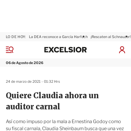
LO DE HOY:
La DEA reconoce a García Harfuch
¡Rescaten al Schnauzer!
E
x
M
I
c
e
n
n
e
i
06 de Agosto de 2026
ú
l
c
s
i
i
a
24 de marzo de 2021 - 01:32 Hrs
o
r
r
S
Quiere Claudia ahora un
e
s
auditor carnal
i
ó
n
Así como impuso por la mala a Ernestina Godoy como
su fiscal carnala, Claudia Sheinbaum busca que una vez