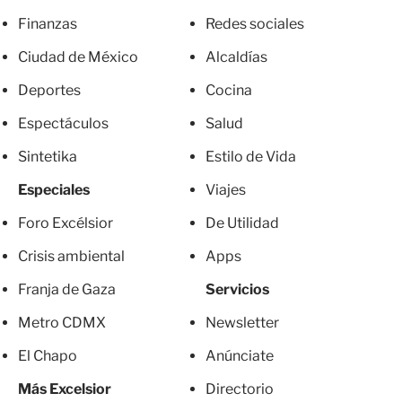
Finanzas
Redes sociales
Ciudad de México
Alcaldías
Deportes
Cocina
Espectáculos
Salud
Sintetika
Estilo de Vida
Especiales
Viajes
Foro Excélsior
De Utilidad
Crisis ambiental
Apps
Franja de Gaza
Servicios
Metro CDMX
Newsletter
El Chapo
Anúnciate
Más Excelsior
Directorio