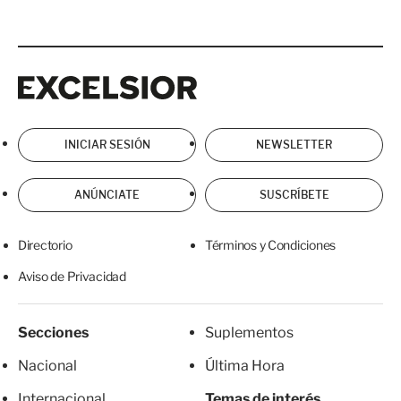
Excelsior
Excelsior
INICIAR SESIÓN
NEWSLETTER
ANÚNCIATE
SUSCRÍBETE
Directorio
Términos y Condiciones
Aviso de Privacidad
Secciones
Suplementos
Nacional
Última Hora
Internacional
Temas de interés