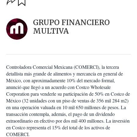
u
p
a
c
r
i
d
GRUPO FINANCIERO
o
a
n
MULTIVA
r
e
s
d
e
c
o
Controladora Comercial Mexicana (COMERCI), la tercera
m
detallista más grande de alimentos y mercancía en general de
p
a
México, con aproximadamente 10% del mercado formal,
r
anunció que llegó a un acuerdo con Costco Wholesale
t
Corporation para venderle su participación de 50% en Costco de
i
México (32 unidades con un piso de ventas de 356 mil 284 m2)
r
en una operación valuada en 10 mil 650 millones de pesos. La
transacción contempla, además, el pago de un dividendo
extraordinario en efectivo por dos mil 400 millones. La inversión
en Costco representa el 15% del total de los activos de
COMERCI.