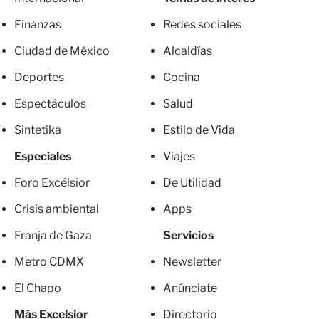
Finanzas
Redes sociales
Ciudad de México
Alcaldías
Deportes
Cocina
Espectáculos
Salud
Sintetika
Estilo de Vida
Especiales
Viajes
Foro Excélsior
De Utilidad
Crisis ambiental
Apps
Franja de Gaza
Servicios
Metro CDMX
Newsletter
El Chapo
Anúnciate
Más Excelsior
Directorio