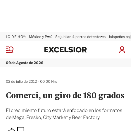
LO DE HOY:
México y Perú
Se jubilan 4 perros detectores
Jalapeños baj
E
x
M
I
c
e
n
n
e
i
09 de Agosto de 2026
ú
l
c
s
i
i
a
02 de julio de 2012 - 00:00 Hrs
o
r
r
S
Comerci, un giro de 180 grados
e
s
i
El crecimiento futuro estará enfocado en los formatos
ó
de Mega, Fresko, City Market y Beer Factory.
n
O
G