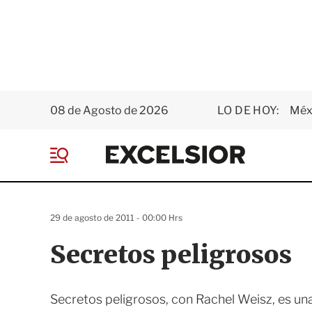
08 de Agosto de 2026
LO DE HOY:
Méxi
E
x
M
c
e
e
n
l
ú
s
29 de agosto de 2011 - 00:00 Hrs
i
o
Secretos peligrosos
r
Secretos peligrosos, con Rachel Weisz, es una c