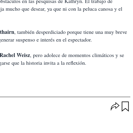
bstáculos en las pesquisas de Kathryn. El trabajo de
deja mucho que desear, ya que ni con la peluca canosa y el
thairn
,
también desperdiciado porque tiene una muy breve
enerar suspenso e interés en el espectador.
Rachel Weisz
,
pero adolece de momentos climáticos y se
se que la historia invita a la reflexión.
O
p
u
c
a
i
r