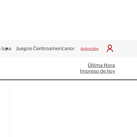
 lupa
Juegos Centroamericanos
Anúnciate
I
n
i
Última Hora
c
Impreso de hoy
i
a
r
S
e
s
i
ó
n