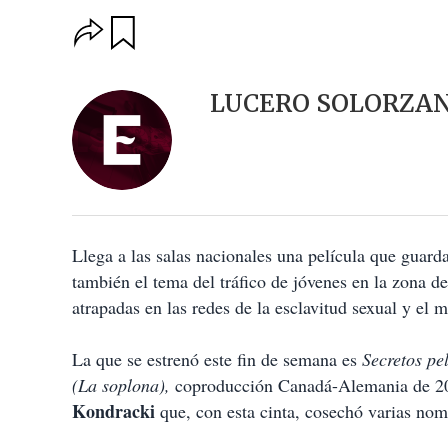
O
G
u
p
a
c
r
i
d
LUCERO SOLORZA
o
a
n
r
e
s
d
e
c
o
Llega a las salas nacionales una película que guarda
m
p
también el tema del tráfico de jóvenes en la zona 
a
atrapadas en las redes de la esclavitud sexual y el m
r
t
i
La que se estrenó este fin de semana es
Secretos pe
r
(La soplona),
coproducción Canadá-Alemania de 201
Kondracki
que, con esta cinta, cosechó varias nom