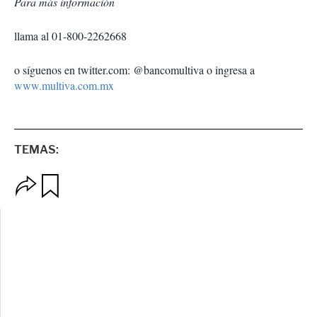
Para más información
llama al 01-800-2262668
o síguenos en twitter.com: @bancomultiva o ingresa a
www.multiva.com.mx
TEMAS:
O
G
p
u
c
a
i
r
o
d
n
a
e
r