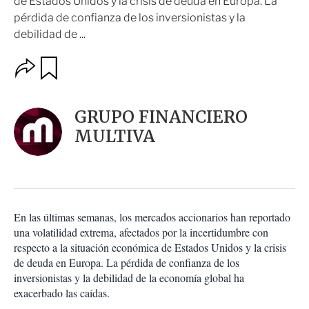
de Estados Unidos y la crisis de deuda en Europa. La
pérdida de confianza de los inversionistas y la
debilidad de ...
O
G
u
p
a
c
r
i
d
GRUPO FINANCIERO
o
a
n
MULTIVA
r
e
s
d
e
c
o
En las últimas semanas, los mercados accionarios han reportado
m
una volatilidad extrema, afectados por la incertidumbre con
p
a
respecto a la situación económica de Estados Unidos y la crisis
r
de deuda en Europa. La pérdida de confianza de los
t
inversionistas y la debilidad de la economía global ha
i
exacerbado las caídas.
r