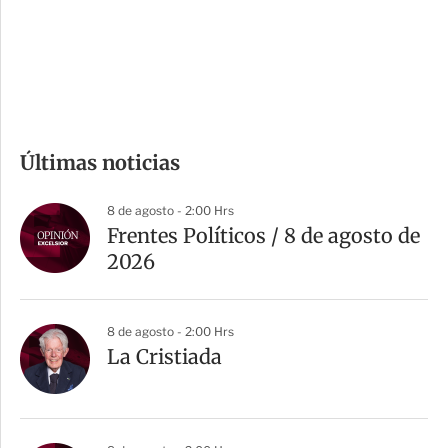
s
d
e
c
o
m
Últimas noticias
p
a
8 de agosto - 2:00 Hrs
r
Frentes Políticos / 8 de agosto de
t
2026
i
r
8 de agosto - 2:00 Hrs
La Cristiada