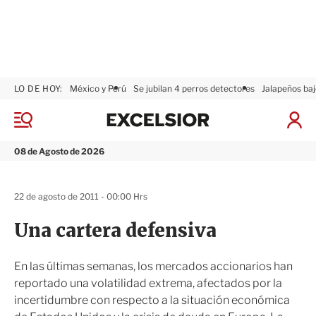
LO DE HOY:
México y Perú
Se jubilan 4 perros detectores
Jalapeños baj
E
x
M
I
c
e
n
n
e
i
08 de Agosto de 2026
ú
l
c
s
i
i
a
22 de agosto de 2011 - 00:00 Hrs
o
r
r
S
Una cartera defensiva
e
s
i
En las últimas semanas, los mercados accionarios han
ó
reportado una volatilidad extrema, afectados por la
n
incertidumbre con respecto a la situación económica