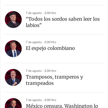
i
r
7 de agosto - 2:00 Hrs
“Todos los sordos saben leer los
labios”
7 de agosto - 2:00 Hrs
El espejo colombiano
7 de agosto - 2:00 Hrs
Tramposos, tramperos y
trampeados
7 de agosto - 2:00 Hrs
México censura, Washington lo