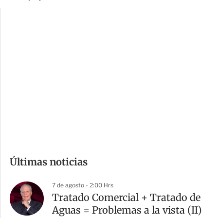
p
u
c
a
i
r
o
d
n
a
e
r
s
d
e
c
o
m
Últimas noticias
p
a
7 de agosto - 2:00 Hrs
r
Tratado Comercial + Tratado de
t
Aguas = Problemas a la vista (II)