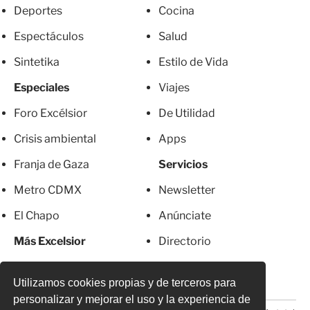
Deportes
Cocina
Espectáculos
Salud
Sintetika
Estilo de Vida
Especiales
Viajes
Foro Excélsior
De Utilidad
Crisis ambiental
Apps
Franja de Gaza
Servicios
Metro CDMX
Newsletter
El Chapo
Anúnciate
Más Excelsior
Directorio
Mujeres
Suscripciones
Utilizamos cookies propias y de terceros para
personalizar y mejorar el uso y la experiencia de