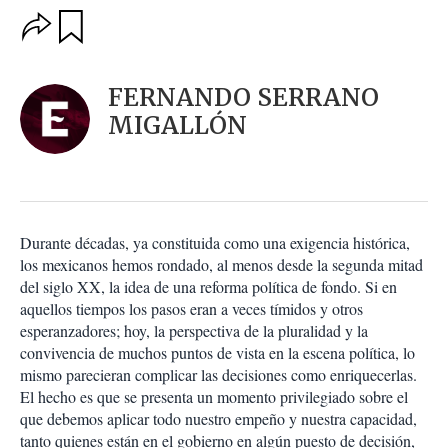
O
G
u
p
a
c
r
i
d
FERNANDO SERRANO
o
a
n
MIGALLÓN
r
e
s
d
e
c
o
Durante décadas, ya constituida como una exigencia histórica,
m
los mexicanos hemos rondado, al menos desde la segunda mitad
p
a
del siglo XX, la idea de una reforma política de fondo. Si en
r
aquellos tiempos los pasos eran a veces tímidos y otros
t
esperanzadores; hoy, la perspectiva de la pluralidad y la
i
convivencia de muchos puntos de vista en la escena política, lo
r
mismo parecieran complicar las decisiones como enriquecerlas.
El hecho es que se presenta un momento privilegiado sobre el
que debemos aplicar todo nuestro empeño y nuestra capacidad,
tanto quienes están en el gobierno en algún puesto de decisión,