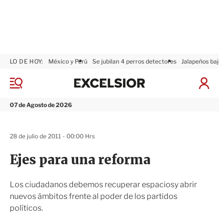
LO DE HOY:
México y Perú
Se jubilan 4 perros detectores
Jalapeños baj
E
x
M
I
c
e
n
n
e
i
07 de Agosto de 2026
ú
l
c
s
i
i
a
28 de julio de 2011 - 00:00 Hrs
o
r
r
S
Ejes para una reforma
e
s
i
Los ciudadanos debemos recuperar espaciosy abrir
ó
nuevos ámbitos frente al poder de los partidos
n
políticos.