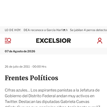
LO DE HOY:
DEA reconoce a García Harfuch
Se jubilan 4 perros detecto
E
x
M
I
c
e
n
n
e
i
07 de Agosto de 2026
ú
l
c
s
i
i
a
26 de julio de 2011 - 00:00 Hrs
o
r
r
S
Frentes Políticos
e
s
i
Cifras azules… Los aspirantes panistas a la Jefatura de
ó
Gobierno del Distrito Federal andan muy activos en
n
Twitter. Destacan las diputadas Gabriela Cuevas