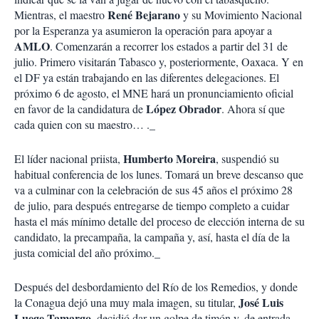
René Bejarano
Mientras, el maestro
y su Movimiento Nacional
por la Esperanza ya asumieron la operación para apoyar a
AMLO
. Comenzarán a recorrer los estados a partir del 31 de
julio. Primero visitarán Tabasco y, posteriormente, Oaxaca. Y en
el DF ya están trabajando en las diferentes delegaciones. El
próximo 6 de agosto, el MNE hará un pronunciamiento oficial
López Obrador
en favor de la candidatura de
. Ahora sí que
cada quien con su maestro… ._
Humberto Moreira
El líder nacional priista,
, suspendió su
habitual conferencia de los lunes. Tomará un breve descanso que
va a culminar con la celebración de sus 45 años el próximo 28
de julio, para después entregarse de tiempo completo a cuidar
hasta el más mínimo detalle del proceso de elección interna de su
candidato, la precampaña, la campaña y, así, hasta el día de la
justa comicial del año próximo._
Después del desbordamiento del Río de los Remedios, y donde
José Luis
la Conagua dejó una muy mala imagen, su titular,
Luege Tamargo
, decidió dar un golpe de timón y, de entrada,