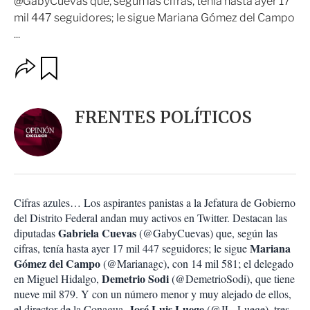
@GabyCuevas que, según las cifras, tenía hasta ayer 17
mil 447 seguidores; le sigue Mariana Gómez del Campo
...
O
G
u
p
a
c
r
i
d
FRENTES POLÍTICOS
o
a
n
r
e
s
d
e
c
Cifras azules… Los aspirantes panistas a la Jefatura de Gobierno
o
del Distrito Federal andan muy activos en Twitter. Destacan las
m
Gabriela Cuevas
diputadas
(@GabyCuevas) que, según las
p
a
Mariana
cifras, tenía hasta ayer 17 mil 447 seguidores; le sigue
r
Gómez del Campo
(@Marianagc), con 14 mil 581; el delegado
t
Demetrio Sodi
en Miguel Hidalgo,
(@DemetrioSodi), que tiene
i
nueve mil 879. Y con un número menor y muy alejado de ellos,
r
José Luis Luege
el director de la Conagua,
(@JL_Luege), tres