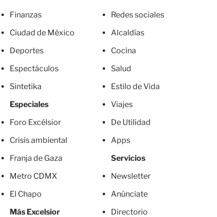
Finanzas
Redes sociales
Ciudad de México
Alcaldías
Deportes
Cocina
Espectáculos
Salud
Sintetika
Estilo de Vida
Especiales
Viajes
Foro Excélsior
De Utilidad
Crisis ambiental
Apps
Franja de Gaza
Servicios
Metro CDMX
Newsletter
El Chapo
Anúnciate
Más Excelsior
Directorio