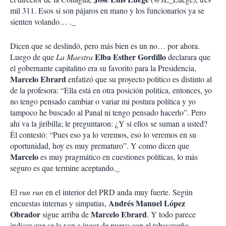
mil 311. Esos sí son pájaros en mano y los funcionarios ya se
sienten volando… ._
Dicen que se deslindó, pero más bien es un no… por ahora.
Elba Esther Gordillo
Luego de que
La Maestra
declarara que
el gobernante capitalino era su favorito para la Presidencia,
Marcelo Ebrard
enfatizó que su proyecto político es distinto al
de la profesora: “Ella está en otra posición política, entonces, yo
no tengo pensado cambiar o variar mi postura política y yo
tampoco he buscado al Panal ni tengo pensado hacerlo”. Pero
ahí va la jiribilla; le preguntaron: ¿Y si ellos se suman a usted?
Él contestó: “Pues eso ya lo veremos, eso lo veremos en su
oportunidad, hoy es muy prematuro”. Y como dicen que
Marcelo
es muy pragmático en cuestiones políticas, lo más
seguro es que termine aceptando._
El
run run
en el interior del PRD anda muy fuerte. Según
Andrés Manuel López
encuestas internas y simpatías,
Obrador
Marcelo Ebrard
sigue arriba de
. Y todo parece
indicar que se la van a jugar de nuevo con el tabasqueño.