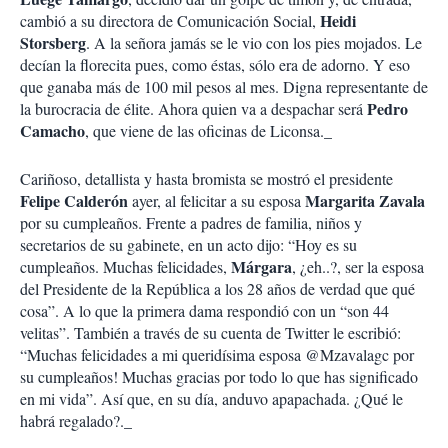
Heidi
cambió a su directora de Comunicación Social,
Storsberg
. A la señora jamás se le vio con los pies mojados. Le
decían la florecita pues, como éstas, sólo era de adorno. Y eso
que ganaba más de 100 mil pesos al mes. Digna representante de
Pedro
la burocracia de élite. Ahora quien va a despachar será
Camacho
, que viene de las oficinas de Liconsa._
Cariñoso, detallista y hasta bromista se mostró el presidente
Felipe Calderón
Margarita Zavala
ayer, al felicitar a su esposa
por su cumpleaños. Frente a padres de familia, niños y
secretarios de su gabinete, en un acto dijo: “Hoy es su
Márgara
cumpleaños. Muchas felicidades,
, ¿eh..?, ser la esposa
del Presidente de la República a los 28 años de verdad que qué
cosa”. A lo que la primera dama respondió con un “son 44
velitas”. También a través de su cuenta de Twitter le escribió:
“Muchas felicidades a mi queridísima esposa @Mzavalagc por
su cumpleaños! Muchas gracias por todo lo que has significado
en mi vida”. Así que, en su día, anduvo apapachada. ¿Qué le
habrá regalado?._