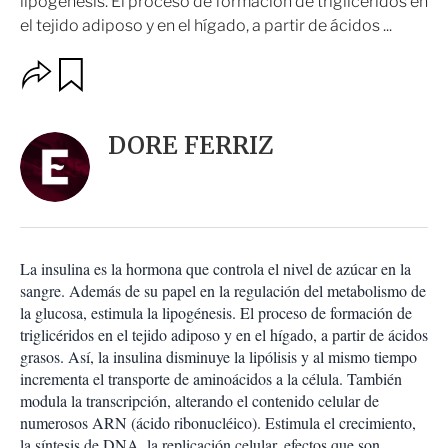
lipogénesis. El proceso de formación de triglicéridos en
el tejido adiposo y en el hígado, a partir de ácidos ...
O
G
u
p
a
c
r
i
d
DORE FERRIZ
o
a
n
r
e
s
d
e
c
La insulina es la hormona que controla el nivel de azúcar en la
o
sangre. Además de su papel en la regulación del metabolismo de
m
la glucosa, estimula la lipogénesis. El proceso de formación de
p
a
triglicéridos en el tejido adiposo y en el hígado, a partir de ácidos
r
grasos. Así, la insulina disminuye la lipólisis y al mismo tiempo
t
incrementa el transporte de aminoácidos a la célula. También
i
modula la transcripción, alterando el contenido celular de
r
numerosos ARN (ácido ribonucléico). Estimula el crecimiento,
la síntesis de DNA, la replicación celular, efectos que son