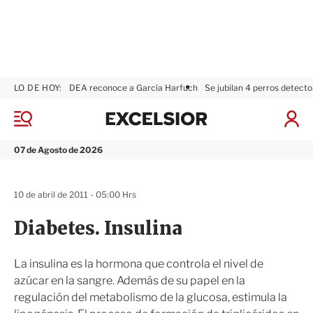
LO DE HOY:
DEA reconoce a García Harfuch
Se jubilan 4 perros detecto
E
x
M
I
c
e
n
n
e
i
07 de Agosto de 2026
ú
l
c
s
i
i
a
10 de abril de 2011 - 05:00 Hrs
o
r
r
S
Diabetes. Insulina
e
s
i
La insulina es la hormona que controla el nivel de
ó
azúcar en la sangre. Además de su papel en la
n
regulación del metabolismo de la glucosa, estimula la