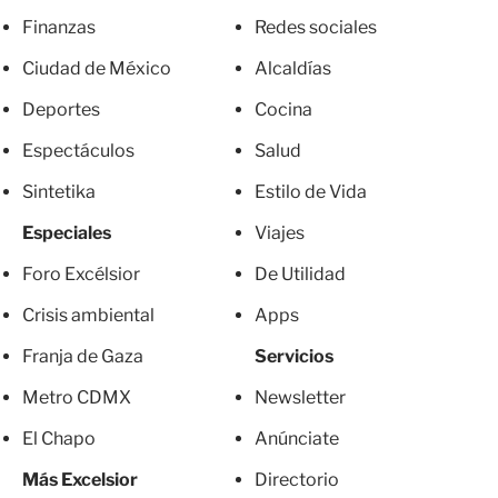
Finanzas
Redes sociales
Ciudad de México
Alcaldías
Deportes
Cocina
Espectáculos
Salud
Sintetika
Estilo de Vida
Especiales
Viajes
Foro Excélsior
De Utilidad
Crisis ambiental
Apps
Franja de Gaza
Servicios
Metro CDMX
Newsletter
El Chapo
Anúnciate
Más Excelsior
Directorio