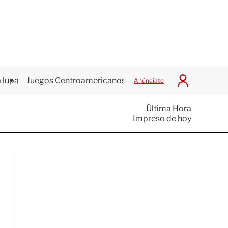
 lupa
Juegos Centroamericanos
Anúnciate
I
n
i
Última Hora
c
Impreso de hoy
i
a
r
S
e
s
i
ó
n