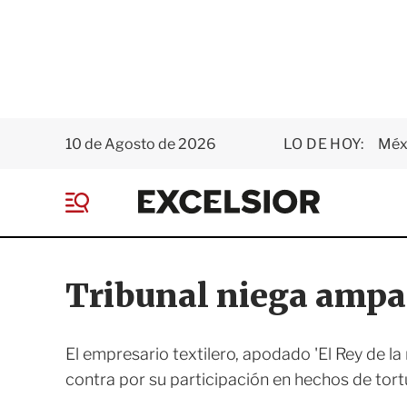
10 de Agosto de 2026
LO DE HOY:
Méxi
E
x
M
c
e
e
n
l
ú
s
Tribunal niega ampa
i
o
r
El empresario textilero, apodado 'El Rey de la
contra por su participación en hechos de tor