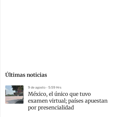
c
a
i
r
o
d
n
a
e
r
s
d
e
c
o
Últimas noticias
m
p
9 de agosto - 5:59 Hrs
a
México, el único que tuvo
r
examen virtual; países apuestan
t
por presencialidad
i