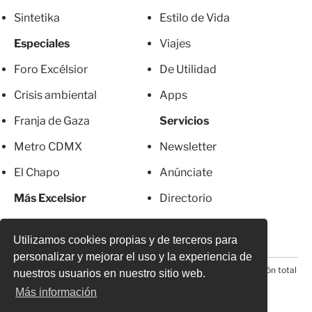
Sintetika
Estilo de Vida
Especiales
Viajes
Foro Excélsior
De Utilidad
Crisis ambiental
Apps
Franja de Gaza
Servicios
Metro CDMX
Newsletter
El Chapo
Anúnciate
Más Excelsior
Directorio
Mujeres
Suscripciones
Utilizamos cookies propias y de terceros para
personalizar y mejorar el uso y la experiencia de
© 2026 Todos los derechos reservados. Prohibida la reproducción total
nuestros usuarios en nuestro sitio web.
o parcial, incluyendo cualquier medio electrónico*
Más información