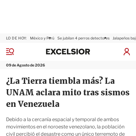
LO DE HOY:
México y Perú
Se jubilan 4 perros detectores
Jalapeños baj
E
x
M
I
c
e
n
n
e
i
09 de Agosto de 2026
ú
l
c
s
i
¿La Tierra tiembla más? La
i
a
o
r
UNAM aclara mito tras sismos
r
S
e
en Venezuela
s
i
ó
Debido a la cercanía espacial y temporal de ambos
n
movimientos en el noroeste venezolano, la población
civil percibió el desastre como un único terremoto de