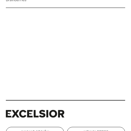
Excelsior
Excelsior