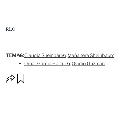
RLO
TEMAS:
Claudia Sheinbaum
Mañanera Sheinbaum
Omar García Harfuch
Ovidio Guzmán
O
G
p
u
c
a
i
r
o
d
n
a
e
r