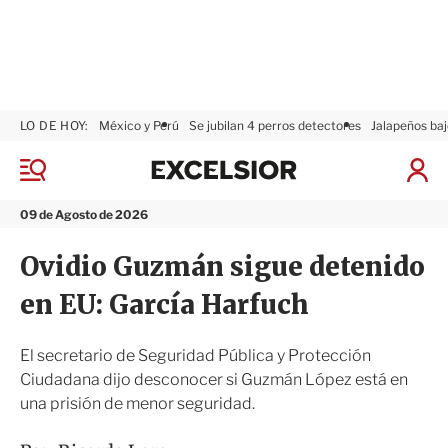
LO DE HOY:
México y Perú
Se jubilan 4 perros detectores
Jalapeños baj
E
x
M
I
c
e
n
n
e
i
09 de Agosto de 2026
ú
l
c
s
i
Ovidio Guzmán sigue detenido
i
a
o
r
en EU: García Harfuch
r
S
e
s
El secretario de Seguridad Pública y Protección
i
Ciudadana dijo desconocer si Guzmán López está en
ó
una prisión de menor seguridad.
n