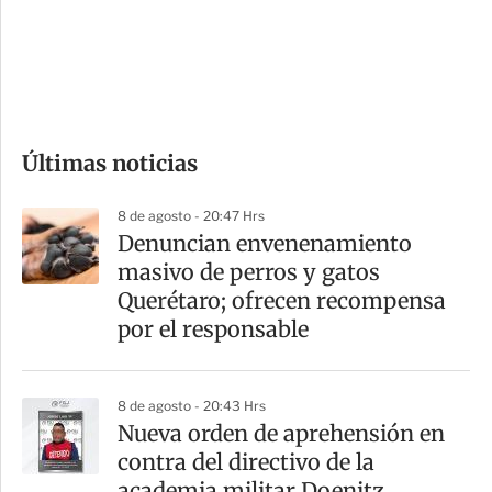
s
d
e
c
o
Últimas noticias
m
p
8 de agosto - 20:47 Hrs
a
Denuncian envenenamiento
r
masivo de perros y gatos
t
Querétaro; ofrecen recompensa
i
por el responsable
r
8 de agosto - 20:43 Hrs
Nueva orden de aprehensión en
contra del directivo de la
academia militar Doenitz