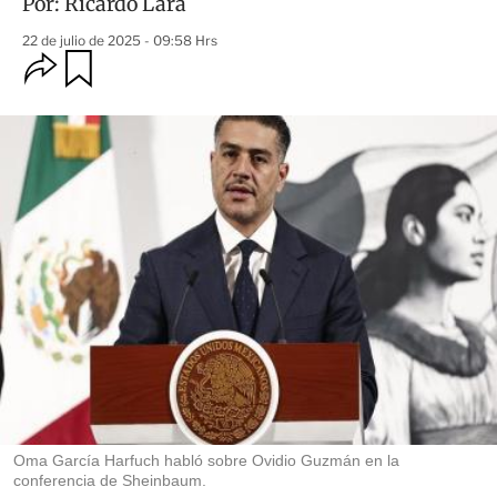
Por:
Ricardo Lara
22 de julio de 2025 - 09:58 Hrs
O
G
u
p
a
c
r
i
d
o
a
n
r
e
s
d
e
c
o
m
p
a
r
t
i
r
Oma García Harfuch habló sobre Ovidio Guzmán en la
conferencia de Sheinbaum.