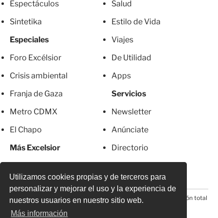
Espectáculos
Salud
Sintetika
Estilo de Vida
Especiales
Viajes
Foro Excélsior
De Utilidad
Crisis ambiental
Apps
Franja de Gaza
Servicios
Metro CDMX
Newsletter
El Chapo
Anúnciate
Más Excelsior
Directorio
Mujeres
Suscripciones
Utilizamos cookies propias y de terceros para
personalizar y mejorar el uso y la experiencia de
© 2026 Todos los derechos reservados. Prohibida la reproducción total
nuestros usuarios en nuestro sitio web.
o parcial, incluyendo cualquier medio electrónico*
Más información