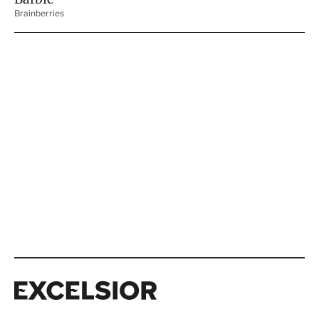
Excelsior
Excelsior