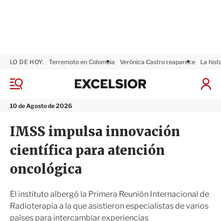
LO DE HOY:
Terremoto en Colombia
Verónica Castro reaparece
La hist
E
x
M
I
c
e
n
n
e
i
10 de Agosto de 2026
ú
l
c
s
i
IMSS impulsa innovación
i
a
o
r
científica para atención
r
S
e
oncológica
s
i
ó
El instituto albergó la Primera Reunión Internacional de
n
Radioterapia a la que asistieron especialistas de varios
países para intercambiar experiencias