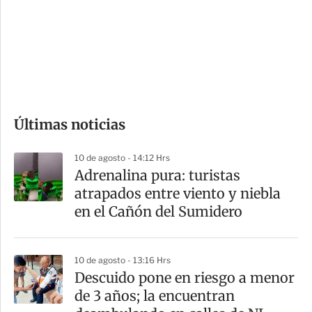
e
r
s
d
e
c
o
Últimas noticias
m
p
10 de agosto - 14:12 Hrs
a
Adrenalina pura: turistas
r
atrapados entre viento y niebla
t
en el Cañón del Sumidero
i
r
10 de agosto - 13:16 Hrs
Descuido pone en riesgo a menor
de 3 años; la encuentran