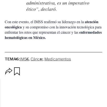
administrativa, es un imperativo
ético”, declaró.
atención
Con este evento, el IMSS reafirmó su liderazgo en la
oncológica
y su compromiso con la innovación tecnológica para
enfermedades
enfrentar los retos que representan el cáncer y las
hematológicas en México.
TEMAS:
IMSS
Cáncer
Medicamentos
O
G
p
u
c
a
i
r
o
d
n
a