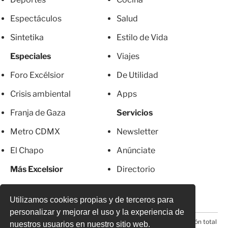
Espectáculos
Salud
Sintetika
Estilo de Vida
Especiales
Viajes
Foro Excélsior
De Utilidad
Crisis ambiental
Apps
Franja de Gaza
Servicios
Metro CDMX
Newsletter
El Chapo
Anúnciate
Más Excelsior
Directorio
Mujeres
Suscripciones
Utilizamos cookies propias y de terceros para
personalizar y mejorar el uso y la experiencia de
© 2026 Todos los derechos reservados. Prohibida la reproducción total
nuestros usuarios en nuestro sitio web.