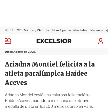
LO DE HOY:
México y Perú
Se jubilan 4 perros detectores
Jalapeños baj
E
x
M
I
c
e
n
n
e
i
09 de Agosto de 2026
ú
l
c
s
i
Ariadna Montiel felicita a la
i
a
o
r
atleta paralímpica Haidee
r
S
e
Aceves
s
i
ó
Ariadna Montiel envió una calurosa felicitación a
n
Haidee Aceves, nadadora mexicana que obtuvo
medalla de plata en los 100 metros dorso en París.