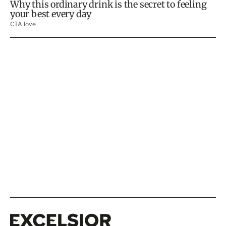
Excelsior
Excelsior