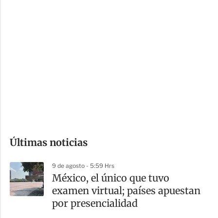
c
a
i
r
o
d
n
a
e
r
s
d
e
c
o
Últimas noticias
m
p
9 de agosto - 5:59 Hrs
a
México, el único que tuvo
r
examen virtual; países apuestan
t
por presencialidad
i