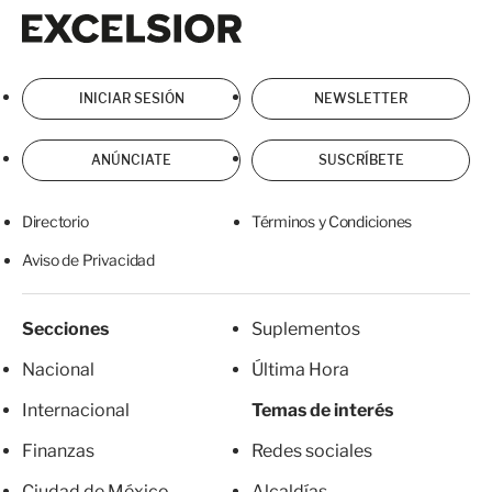
Excelsior
Excelsior
INICIAR SESIÓN
NEWSLETTER
ANÚNCIATE
SUSCRÍBETE
Directorio
Términos y Condiciones
Aviso de Privacidad
Secciones
Suplementos
Nacional
Última Hora
Internacional
Temas de interés
Finanzas
Redes sociales
Ciudad de México
Alcaldías