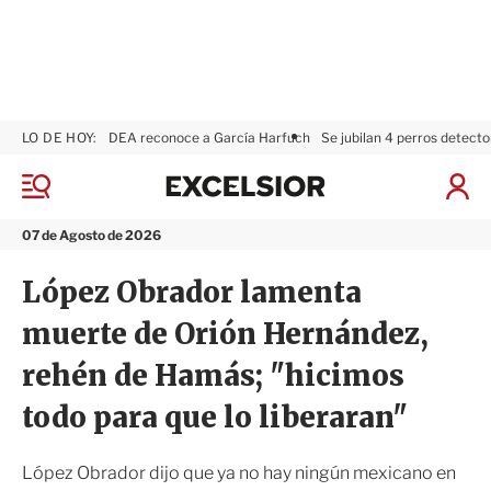
LO DE HOY:
DEA reconoce a García Harfuch
Se jubilan 4 perros detecto
E
x
M
I
c
e
n
n
e
i
07 de Agosto de 2026
ú
l
c
s
i
López Obrador lamenta
i
a
o
r
muerte de Orión Hernández,
r
S
e
rehén de Hamás; "hicimos
s
i
todo para que lo liberaran"
ó
n
López Obrador dijo que ya no hay ningún mexicano en