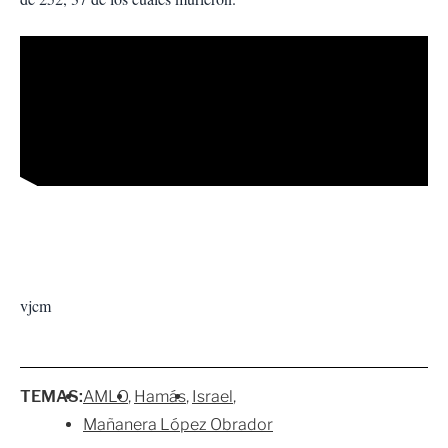
vjcm
TEMAS:
AMLO
Hamás
Israel
Mañanera López Obrador