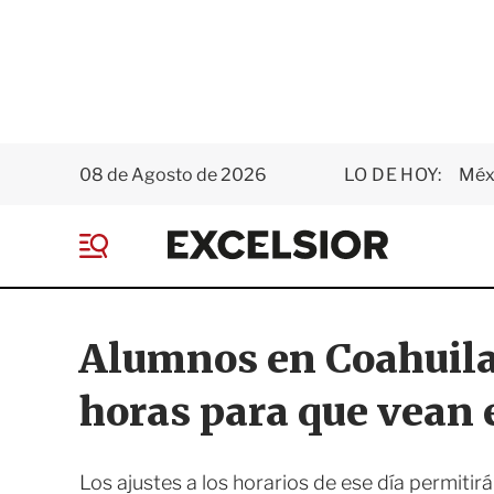
08 de Agosto de 2026
LO DE HOY:
Méxi
E
x
M
c
e
e
n
l
ú
s
Alumnos en Coahuila 
i
o
horas para que vean 
r
Los ajustes a los horarios de ese día permiti