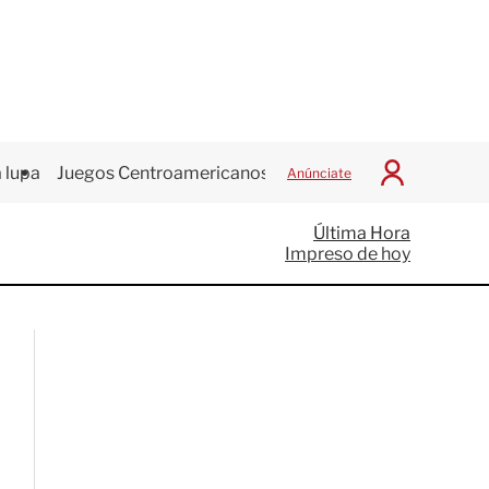
 lupa
Juegos Centroamericanos
Anúnciate
I
n
i
Última Hora
c
Impreso de hoy
i
a
r
S
e
s
i
ó
n