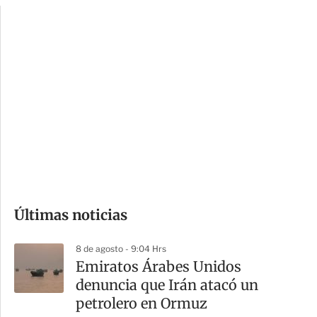
c
a
i
r
o
d
n
a
e
r
s
d
e
c
o
Últimas noticias
m
p
8 de agosto - 9:04 Hrs
a
Emiratos Árabes Unidos
r
denuncia que Irán atacó un
t
petrolero en Ormuz
i