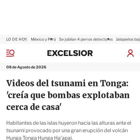
LO DE HOY:
México y Perú
Se jubilan 4 perros detectores
Jalapeños baj
E
x
M
I
c
e
n
n
e
i
08 de Agosto de 2026
ú
l
c
s
i
Videos del tsunami en Tonga:
i
a
o
r
'creía que bombas explotaban
r
S
e
cerca de casa'
s
i
ó
Habitantes de las islas huyeron hacia las alturas ante el
n
tsunami provocado por una gran erupción del volcán
Hunga Tonga Hunga Ha'apai.