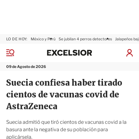
LO DE HOY:
México y Perú
Se jubilan 4 perros detectores
Jalapeños baj
E
x
M
I
c
e
n
n
e
i
09 de Agosto de 2026
ú
l
c
s
i
Suecia confiesa haber tirado
i
a
o
r
cientos de vacunas covid de
r
S
e
AstraZeneca
s
i
ó
Suecia admitió que tiró cientos de vacunas covid a la
n
basura ante la negativa de su población para
aplicársela.