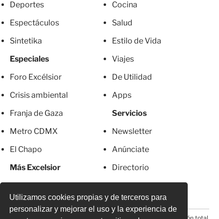
Deportes
Cocina
Espectáculos
Salud
Sintetika
Estilo de Vida
Especiales
Viajes
Foro Excélsior
De Utilidad
Crisis ambiental
Apps
Franja de Gaza
Servicios
Metro CDMX
Newsletter
El Chapo
Anúnciate
Más Excelsior
Directorio
Mujeres
Suscripciones
Utilizamos cookies propias y de terceros para
personalizar y mejorar el uso y la experiencia de
© 2026 Todos los derechos reservados. Prohibida la reproducción total