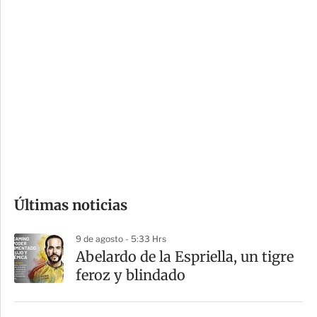
c
a
i
r
o
d
n
a
e
r
s
d
e
c
o
Últimas noticias
m
p
9 de agosto - 5:33 Hrs
a
Abelardo de la Espriella, un tigre
r
feroz y blindado
t
i