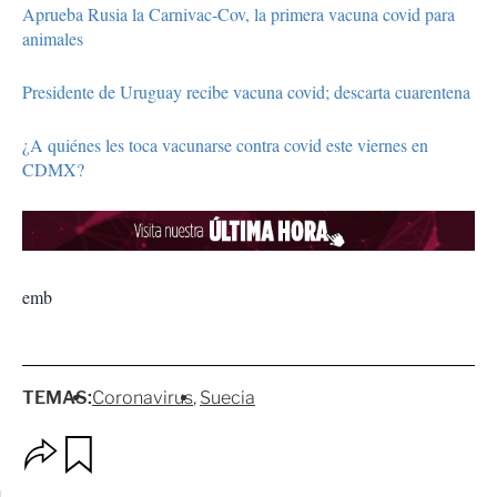
Aprueba Rusia la Carnivac-Cov, la primera vacuna covid para
animales
Presidente de Uruguay recibe vacuna covid; descarta cuarentena
¿A quiénes les toca vacunarse contra covid este viernes en
CDMX?
emb
TEMAS:
Coronavirus
Suecia
O
G
p
u