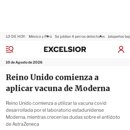
LO DE HOY:
México y Perú
Se jubilan 4 perros detectores
Jalapeños baj
E
x
M
I
c
e
n
n
e
i
10 de Agosto de 2026
ú
l
c
s
i
Reino Unido comienza a
i
a
o
r
aplicar vacuna de Moderna
r
S
e
s
Reino Unido comienza a utilizar la vacuna covid
i
desarrollada por el laboratorio estadunidense
ó
Moderna, mientras crecen las dudas sobre el antídoto
n
de AstraZeneca