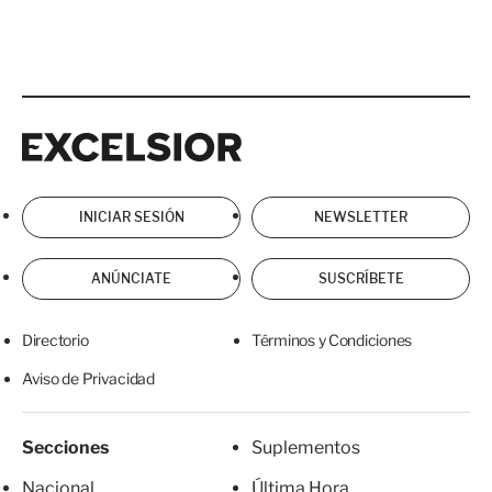
Excelsior
Excelsior
INICIAR SESIÓN
NEWSLETTER
ANÚNCIATE
SUSCRÍBETE
Directorio
Términos y Condiciones
Aviso de Privacidad
Secciones
Suplementos
Nacional
Última Hora