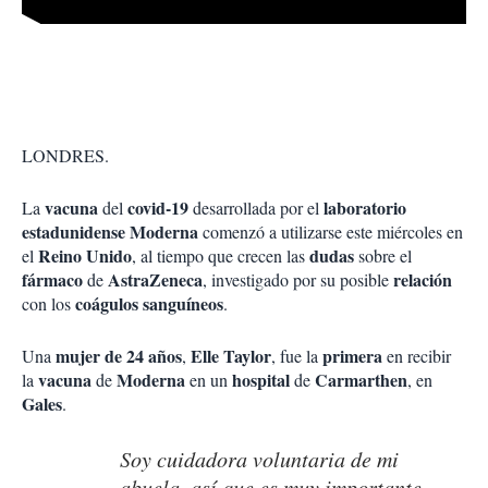
LONDRES.
vacuna
covid-19
laboratorio
La
del
desarrollada por el
estadunidense Moderna
comenzó a utilizarse este miércoles en
Reino Unido
dudas
el
, al tiempo que crecen las
sobre el
fármaco
AstraZeneca
relación
de
, investigado por su posible
coágulos sanguíneos
con los
.
mujer de 24 años
Elle Taylor
primera
Una
,
, fue la
en recibir
vacuna
Moderna
hospital
Carmarthen
la
de
en un
de
, en
Gales
.
Soy cuidadora voluntaria de mi
abuela, así que es muy importante