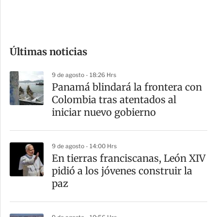
e
c
o
Últimas noticias
m
p
9 de agosto - 18:26 Hrs
a
Panamá blindará la frontera con
r
Colombia tras atentados al
t
iniciar nuevo gobierno
i
r
9 de agosto - 14:00 Hrs
En tierras franciscanas, León XIV
pidió a los jóvenes construir la
paz