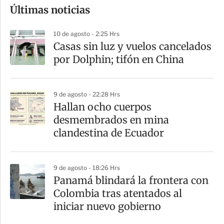
Últimas noticias
m
p
10 de agosto - 2:25 Hrs
a
Casas sin luz y vuelos cancelados
r
por Dolphin; tifón en China
t
i
9 de agosto - 22:28 Hrs
r
Hallan ocho cuerpos
desmembrados en mina
clandestina de Ecuador
9 de agosto - 18:26 Hrs
Panamá blindará la frontera con
Colombia tras atentados al
iniciar nuevo gobierno