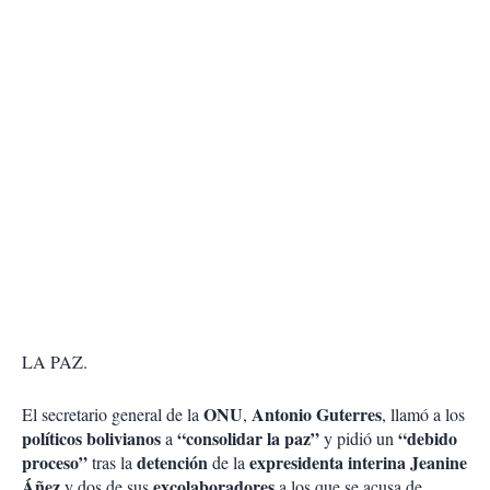
LA PAZ.
ONU
Antonio Guterres
El secretario general de la
,
, llamó a los
políticos bolivianos
“consolidar la paz”
“debido
a
y pidió un
proceso”
detención
expresidenta interina Jeanine
tras la
de la
Áñez
excolaboradores
y dos de sus
a los que se acusa de