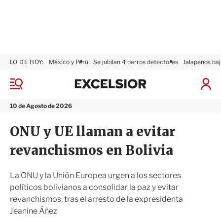
LO DE HOY:
México y Perú
Se jubilan 4 perros detectores
Jalapeños baj
E
x
M
I
c
e
n
n
e
i
10 de Agosto de 2026
ú
l
c
s
i
ONU y UE llaman a evitar
i
a
o
r
revanchismos en Bolivia
r
S
e
s
La ONU y la Unión Europea urgen a los sectores
i
políticos bolivianos a consolidar la paz y evitar
ó
revanchismos, tras el arresto de la expresidenta
n
Jeanine Áñez