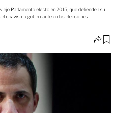
viejo Parlamento electo en 2015, que defienden su
o del chavismo gobernante en las elecciones
O
u
p
a
c
r
i
d
o
a
n
r
e
s
d
e
c
o
m
p
a
r