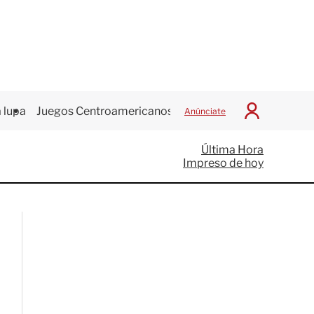
 lupa
Juegos Centroamericanos
Anúnciate
I
n
i
Última Hora
c
Impreso de hoy
i
a
r
S
e
s
i
ó
n