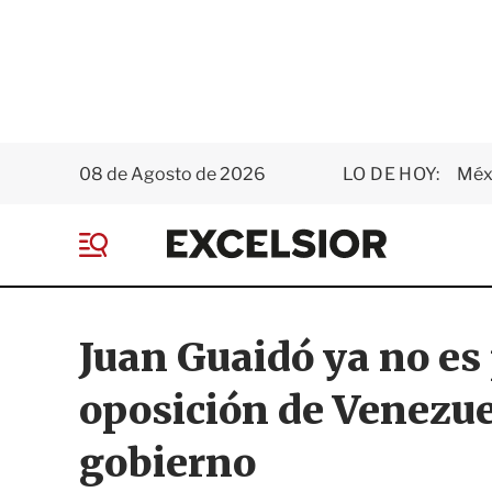
08 de Agosto de 2026
LO DE HOY:
Méxi
E
x
M
c
e
e
n
l
ú
s
Juan Guaidó ya no es 
i
o
oposición de Venezue
r
gobierno