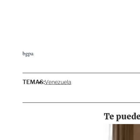
bgpa
TEMAS:
Venezuela