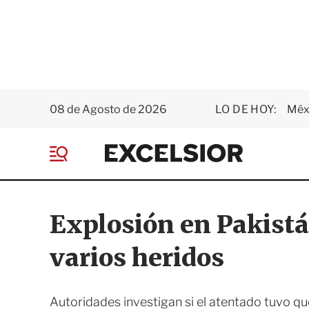
08 de Agosto de 2026
LO DE HOY:
Méxi
E
x
M
c
e
e
n
l
ú
s
Explosión en Pakistá
i
o
varios heridos
r
Autoridades investigan si el atentado tuvo q