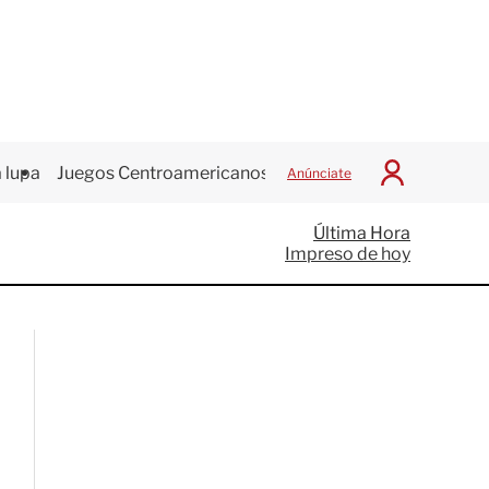
 lupa
Juegos Centroamericanos
Anúnciate
I
n
i
Última Hora
c
Impreso de hoy
i
a
r
S
e
s
i
ó
n