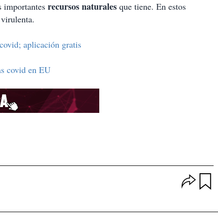
recursos naturales
os importantes
que tiene. En estos
virulenta.
ovid; aplicación gratis
as covid en EU
O
p
u
c
a