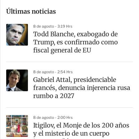
o
Últimas noticias
m
p
8 de agosto - 3:19 Hrs
a
Todd Blanche, exabogado de
r
Trump, es confirmado como
t
fiscal general de EU
i
r
8 de agosto - 2:54 Hrs
Gabriel Attal, presidenciable
francés, denuncia injerencia rusa
rumbo a 2027
8 de agosto - 2:00 Hrs
Itigilov, el Monje de los 200 años
y el misterio de un cuerpo