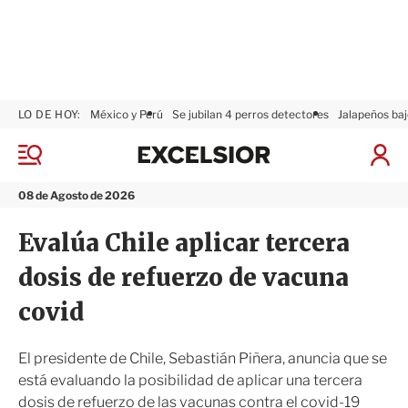
LO DE HOY:
México y Perú
Se jubilan 4 perros detectores
Jalapeños baj
E
x
M
I
c
e
n
n
e
i
08 de Agosto de 2026
ú
l
c
s
i
Evalúa Chile aplicar tercera
i
a
o
r
dosis de refuerzo de vacuna
r
S
e
covid
s
i
ó
El presidente de Chile, Sebastián Piñera, anuncia que se
n
está evaluando la posibilidad de aplicar una tercera
dosis de refuerzo de las vacunas contra el covid-19