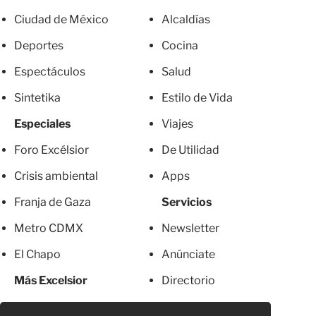
Ciudad de México
Alcaldías
Deportes
Cocina
Espectáculos
Salud
Sintetika
Estilo de Vida
Especiales
Viajes
Foro Excélsior
De Utilidad
Crisis ambiental
Apps
Franja de Gaza
Servicios
Metro CDMX
Newsletter
El Chapo
Anúnciate
Más Excelsior
Directorio
Mujeres
Suscripciones