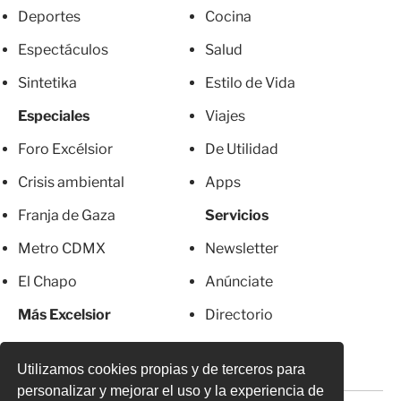
Deportes
Cocina
Espectáculos
Salud
Sintetika
Estilo de Vida
Especiales
Viajes
Foro Excélsior
De Utilidad
Crisis ambiental
Apps
Franja de Gaza
Servicios
Metro CDMX
Newsletter
El Chapo
Anúnciate
Más Excelsior
Directorio
Mujeres
Suscripciones
Utilizamos cookies propias y de terceros para
personalizar y mejorar el uso y la experiencia de