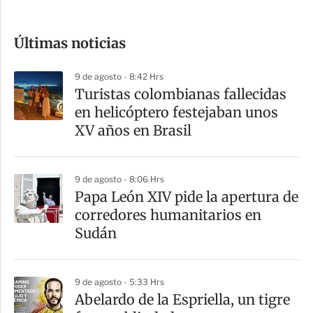
c
o
Últimas noticias
m
p
9 de agosto - 8:42 Hrs
a
Turistas colombianas fallecidas
r
en helicóptero festejaban unos
t
XV años en Brasil
i
r
9 de agosto - 8:06 Hrs
Papa León XIV pide la apertura de
corredores humanitarios en
Sudán
9 de agosto - 5:33 Hrs
Abelardo de la Espriella, un tigre