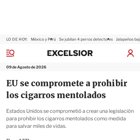
LO DE HOY:
México y Perú
Se jubilan 4 perros detectores
Jalapeños baj
E
x
M
I
c
e
n
n
e
i
09 de Agosto de 2026
ú
l
c
s
i
EU se compromete a prohibir
i
a
o
r
los cigarros mentolados
r
S
e
s
Estados Unidos se comprometió a crear una legislación
i
para prohibir los cigarros mentolados como medida
ó
para salvar miles de vidas.
n