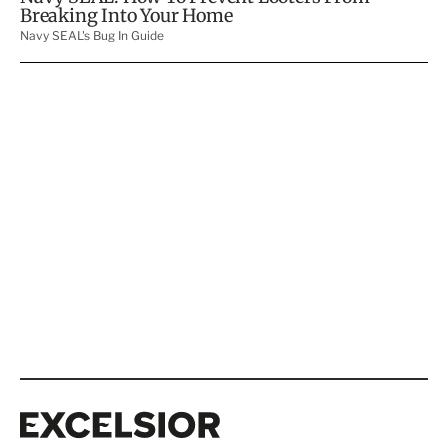
Excelsior
Excelsior