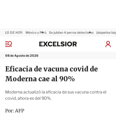
LO DE HOY:
México y Perú
Se jubilan 4 perros detectores
Jalapeños baj
E
x
M
I
c
e
n
n
e
i
08 de Agosto de 2026
ú
l
c
s
i
Eficacia de vacuna covid de
i
a
o
r
Moderna cae al 90%
r
S
e
s
Moderna actualizó la eficacia de sus vacuna contra el
i
covid, ahora es del 90%.
ó
n
Por:
AFP