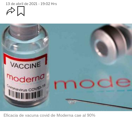
13 de abril de 2021 - 19:02 Hrs
O
G
u
p
a
c
r
i
d
o
a
n
r
e
s
d
e
c
o
m
p
a
r
t
i
r
Eficacia de vacuna covid de Moderna cae al 90%