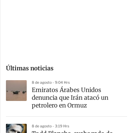
o
d
n
a
e
r
s
d
e
c
o
Últimas noticias
m
p
8 de agosto - 9:04 Hrs
a
Emiratos Árabes Unidos
r
denuncia que Irán atacó un
t
petrolero en Ormuz
i
r
8 de agosto - 3:19 Hrs