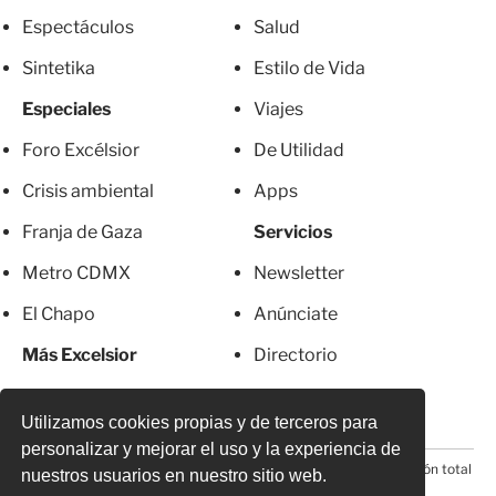
Espectáculos
Salud
Sintetika
Estilo de Vida
Especiales
Viajes
Foro Excélsior
De Utilidad
Crisis ambiental
Apps
Franja de Gaza
Servicios
Metro CDMX
Newsletter
El Chapo
Anúnciate
Más Excelsior
Directorio
Mujeres
Suscripciones
Utilizamos cookies propias y de terceros para
personalizar y mejorar el uso y la experiencia de
© 2026 Todos los derechos reservados. Prohibida la reproducción total
nuestros usuarios en nuestro sitio web.
o parcial, incluyendo cualquier medio electrónico*