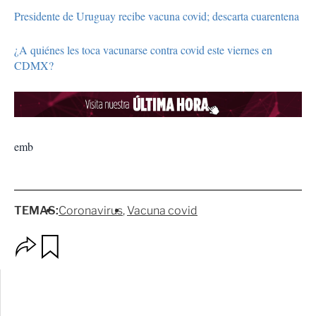
Presidente de Uruguay recibe vacuna covid; descarta cuarentena
¿A quiénes les toca vacunarse contra covid este viernes en
CDMX?
emb
TEMAS:
Coronavirus
Vacuna covid
O
G
p
u
c
a
i
r