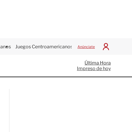
canos
Juegos Centroamericanos
Anúnciate
I
n
i
Última Hora
c
Impreso de hoy
i
a
r
S
e
s
i
ó
n