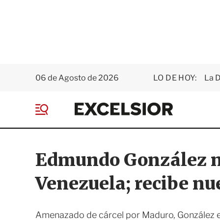
06 de Agosto de 2026
LO DE HOY:
La D
E
x
M
c
e
e
n
l
ú
s
Edmundo González no 
i
o
Venezuela; recibe nu
r
Amenazado de cárcel por Maduro, González es