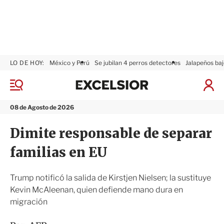
LO DE HOY:
México y Perú
Se jubilan 4 perros detectores
Jalapeños baj
E
x
M
I
c
e
n
n
e
i
08 de Agosto de 2026
ú
l
c
s
i
Dimite responsable de separar
i
a
o
r
familias en EU
r
S
e
s
Trump notificó la salida de Kirstjen Nielsen; la sustituye
i
Kevin McAleenan, quien defiende mano dura en
ó
migración
n