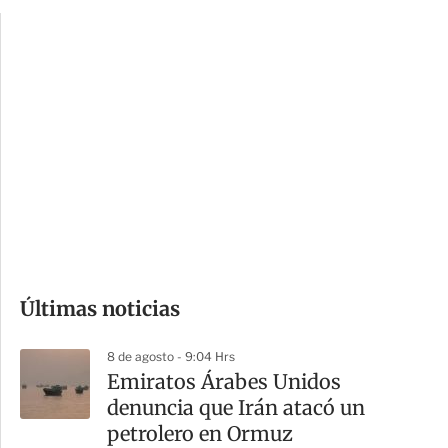
p
u
c
a
i
r
o
d
n
a
e
r
s
d
e
c
o
Últimas noticias
m
p
8 de agosto - 9:04 Hrs
a
Emiratos Árabes Unidos
r
denuncia que Irán atacó un
t
petrolero en Ormuz