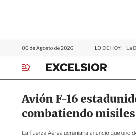
06 de Agosto de 2026
LO DE HOY:
La D
E
x
M
c
e
e
n
l
ú
s
Avión F-16 estadunid
i
o
combatiendo misiles
r
La Fuerza Aérea ucraniana anunció que uno de