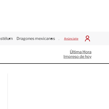
stélum
Dragones mexicanos
Juegos Centroamericanos
Anúnciate
I
n
i
Última Hora
c
Impreso de hoy
i
a
r
S
e
s
i
ó
n