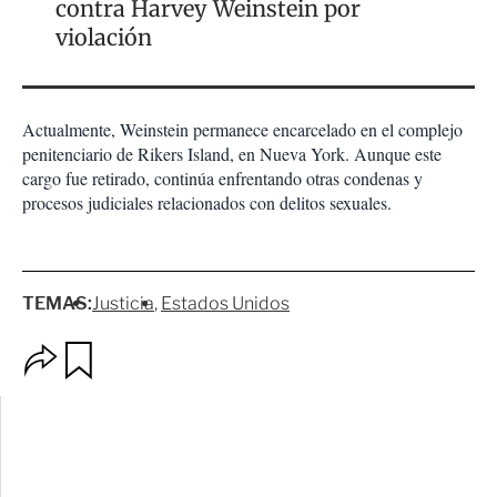
contra Harvey Weinstein por
violación
Actualmente, Weinstein permanece encarcelado en el complejo
penitenciario de Rikers Island, en Nueva York. Aunque este
cargo fue retirado, continúa enfrentando otras condenas y
procesos judiciales relacionados con delitos sexuales.
TEMAS:
Justicia
Estados Unidos
O
G
p
u
c
a
i
r
o
d