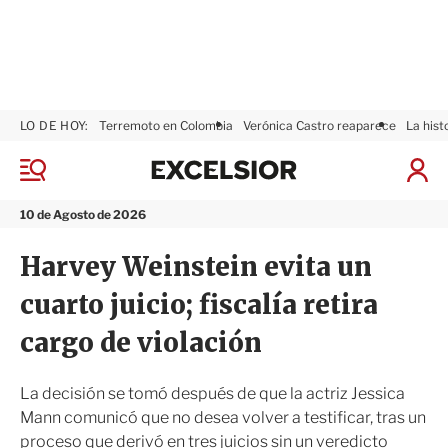
LO DE HOY:
Terremoto en Colombia
Verónica Castro reaparece
La hist
E
x
M
I
c
e
n
n
e
i
10 de Agosto de 2026
ú
l
c
s
i
Harvey Weinstein evita un
i
a
o
r
cuarto juicio; fiscalía retira
r
S
e
cargo de violación
s
i
ó
La decisión se tomó después de que la actriz Jessica
n
Mann comunicó que no desea volver a testificar, tras un
proceso que derivó en tres juicios sin un veredicto