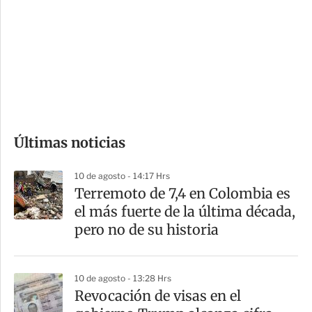
n
a
e
r
s
d
e
c
o
Últimas noticias
m
p
10 de agosto - 14:17 Hrs
a
Terremoto de 7,4 en Colombia es
r
el más fuerte de la última década,
t
pero no de su historia
i
r
10 de agosto - 13:28 Hrs
Revocación de visas en el