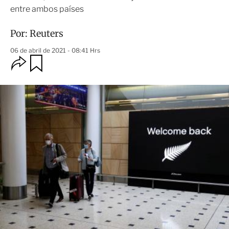
entre ambos países
Por:
Reuters
06 de abril de 2021 - 08:41 Hrs
O
G
u
p
a
c
r
i
d
o
a
n
r
e
s
d
e
c
o
m
p
a
r
t
i