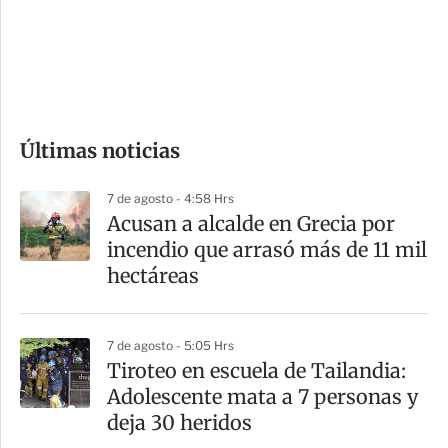
s
d
e
c
o
Últimas noticias
m
p
7 de agosto - 4:58 Hrs
a
Acusan a alcalde en Grecia por
r
incendio que arrasó más de 11 mil
t
hectáreas
i
r
7 de agosto - 5:05 Hrs
Tiroteo en escuela de Tailandia:
Adolescente mata a 7 personas y
deja 30 heridos