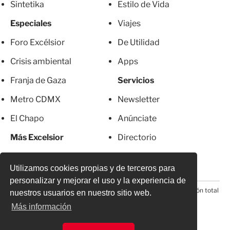
Sintetika
Estilo de Vida
Especiales
Viajes
Foro Excélsior
De Utilidad
Crisis ambiental
Apps
Franja de Gaza
Servicios
Metro CDMX
Newsletter
El Chapo
Anúnciate
Más Excelsior
Directorio
Mujeres
Suscripciones
Utilizamos cookies propias y de terceros para
personalizar y mejorar el uso y la experiencia de
© 2026 Todos los derechos reservados. Prohibida la reproducción total
nuestros usuarios en nuestro sitio web.
o parcial, incluyendo cualquier medio electrónico*
Más información