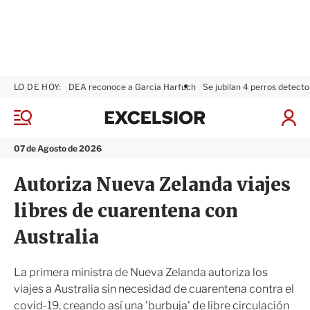
LO DE HOY:
DEA reconoce a García Harfuch
Se jubilan 4 perros detecto
E
x
M
I
c
e
n
n
e
i
07 de Agosto de 2026
ú
l
c
s
i
Autoriza Nueva Zelanda viajes
i
a
o
r
libres de cuarentena con
r
S
e
Australia
s
i
ó
La primera ministra de Nueva Zelanda autoriza los
n
viajes a Australia sin necesidad de cuarentena contra el
covid-19, creando así una 'burbuja' de libre circulación