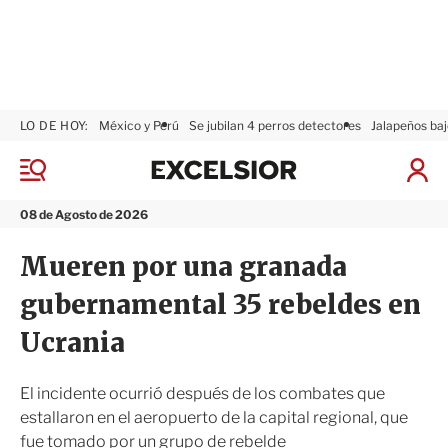
LO DE HOY:
México y Perú
Se jubilan 4 perros detectores
Jalapeños baj
E
x
M
I
c
e
n
n
e
i
08 de Agosto de 2026
ú
l
c
s
i
Mueren por una granada
i
a
o
r
gubernamental 35 rebeldes en
r
S
e
Ucrania
s
i
ó
El incidente ocurrió después de los combates que
n
estallaron en el aeropuerto de la capital regional, que
fue tomado por un grupo de rebelde