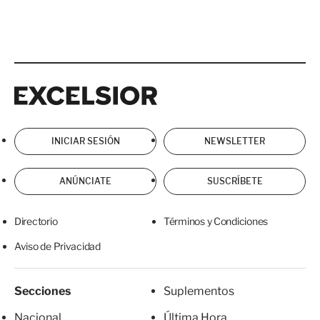
Excelsior
Excelsior
INICIAR SESIÓN
NEWSLETTER
ANÚNCIATE
SUSCRÍBETE
Directorio
Términos y Condiciones
Aviso de Privacidad
Secciones
Suplementos
Nacional
Última Hora