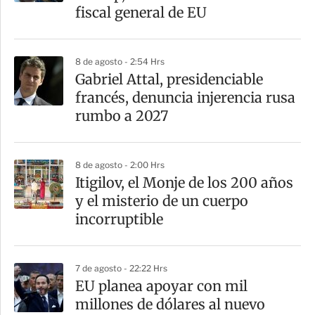
t
fiscal general de EU
i
r
8 de agosto - 2:54 Hrs
Gabriel Attal, presidenciable
francés, denuncia injerencia rusa
rumbo a 2027
8 de agosto - 2:00 Hrs
Itigilov, el Monje de los 200 años
y el misterio de un cuerpo
incorruptible
7 de agosto - 22:22 Hrs
EU planea apoyar con mil
millones de dólares al nuevo