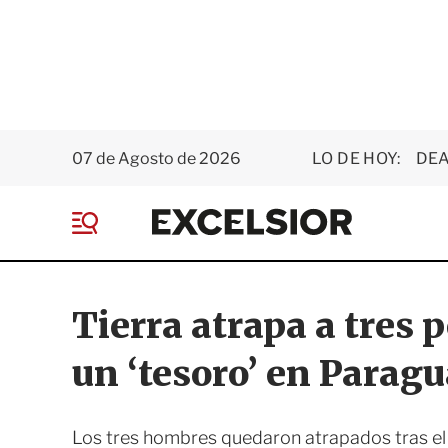
07 de Agosto de 2026
LO DE HOY:
DEA
E
x
M
c
e
e
n
l
ú
s
Tierra atrapa a tres
i
o
un ‘tesoro’ en Parag
r
Los tres hombres quedaron atrapados tras e