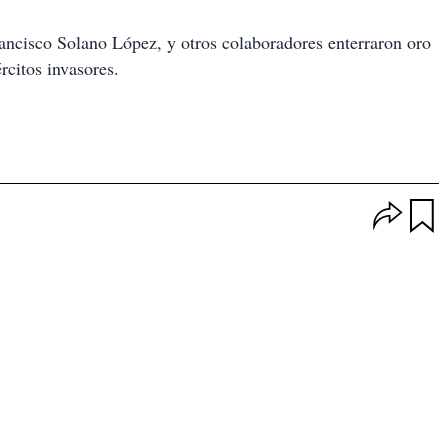
rancisco Solano López, y otros colaboradores enterraron oro
ércitos invasores.
O
p
u
c
a
i
r
o
d
n
a
e
r
s
d