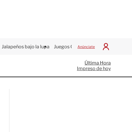
Jalapeños bajo la lupa
Juegos Centroamericanos
Anúnciate
I
n
i
Última Hora
c
Impreso de hoy
i
a
r
S
e
s
i
ó
n