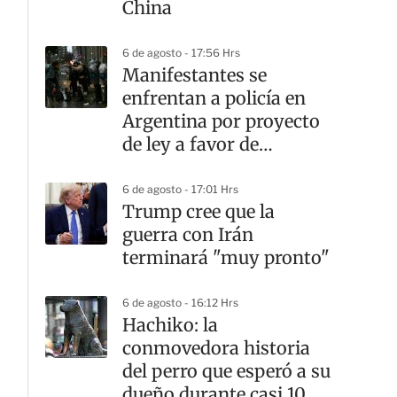
China
6 de agosto - 17:56 Hrs
Manifestantes se
enfrentan a policía en
Argentina por proyecto
de ley a favor de
propiedad privada
6 de agosto - 17:01 Hrs
Trump cree que la
guerra con Irán
terminará "muy pronto"
6 de agosto - 16:12 Hrs
Hachiko: la
conmovedora historia
del perro que esperó a su
dueño durante casi 10