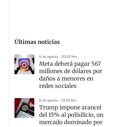
G
Últimas noticias
6 de agosto - 20:25 Hrs
Meta deberá pagar 567
millones de dólares por
daños a menores en
redes sociales
6 de agosto - 19:10 Hrs
Trump impone arancel
del 15% al polisilicio, un
mercado dominado por