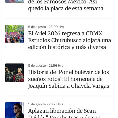
de los Famosos México: Así
t
quedó la placa de esta semana
i
r
5 de agosto - 23:00 Hrs
El Ariel 2026 regresa a CDMX:
Estudios Churubusco alojará una
edición histórica y más diversa
5 de agosto - 21:56 Hrs
Historia de 'Por el bulevar de los
sueños rotos': El homenaje de
Joaquín Sabina a Chavela Vargas
5 de agosto - 20:27 Hrs
Aplazan liberación de Sean
"Diddy" Combs tras pelea en