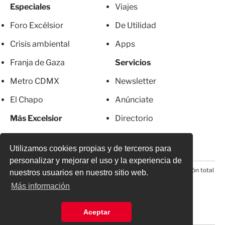
Especiales
Viajes
Foro Excélsior
De Utilidad
Crisis ambiental
Apps
Franja de Gaza
Servicios
Metro CDMX
Newsletter
El Chapo
Anúnciate
Más Excelsior
Directorio
Mujeres
Suscripciones
Utilizamos cookies propias y de terceros para
personalizar y mejorar el uso y la experiencia de
© 2026 Todos los derechos reservados. Prohibida la reproducción total
nuestros usuarios en nuestro sitio web.
o parcial, incluyendo cualquier medio electrónico*
Más información
Aceptar