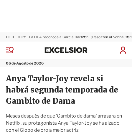
LO DE HOY:
La DEA reconoce a García Harfuch
¡Rescaten al Schnauzer!
E
x
M
I
c
e
n
n
e
i
06 de Agosto de 2026
ú
l
c
s
i
Anya Taylor-Joy revela si
i
a
o
r
habrá segunda temporada de
r
S
e
Gambito de Dama
s
i
ó
Meses después de que ‘Gambito de dama’ arrasara en
n
Netflix, su protagonista Anya Taylor-Joy se ha alzado
con el Globo de oro a mejor actriz