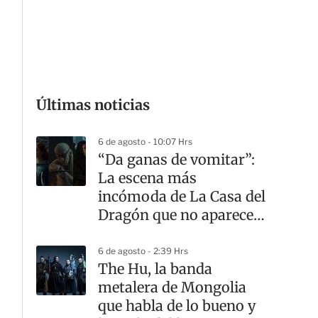
G
Últimas noticias
6 de agosto - 10:07 Hrs
“Da ganas de vomitar”:
La escena más
incómoda de La Casa del
Dragón que no aparece
en los libros
6 de agosto - 2:39 Hrs
The Hu, la banda
metalera de Mongolia
que habla de lo bueno y