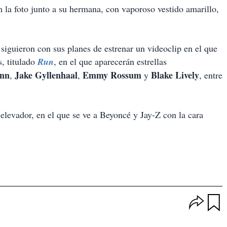
la foto junto a su hermana, con vaporoso vestido amarillo,
 siguieron con sus planes de estrenar un videoclip en el que
s
, titulado
Run
, en el que aparecerán estrellas
enn
Jake Gyllenhaal
Emmy Rossum
Blake Lively
,
,
y
, entre
elevador, en el que se ve a Beyoncé y Jay-Z con la cara
O
p
u