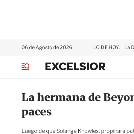
06 de Agosto de 2026
LO DE HOY:
La D
E
x
M
c
e
e
n
l
ú
s
La hermana de Beyonc
i
o
paces
r
Luego de que Solange Knowles, propinara pat