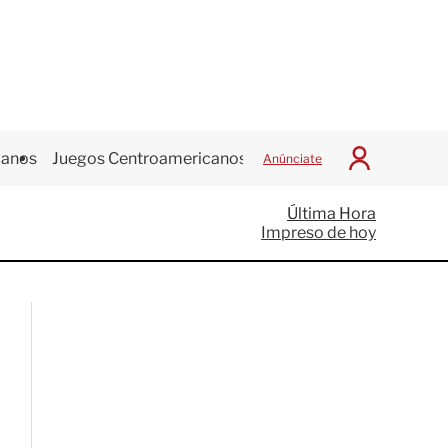
canos
Juegos Centroamericanos
Anúnciate
I
n
i
Última Hora
c
Impreso de hoy
i
a
r
S
e
s
i
ó
n