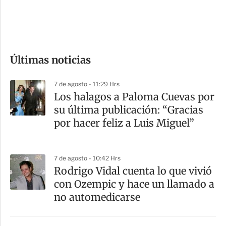
d
e
c
o
Últimas noticias
m
p
7 de agosto - 11:29 Hrs
a
Los halagos a Paloma Cuevas por
r
su última publicación: “Gracias
t
por hacer feliz a Luis Miguel”
i
r
7 de agosto - 10:42 Hrs
Rodrigo Vidal cuenta lo que vivió
con Ozempic y hace un llamado a
no automedicarse