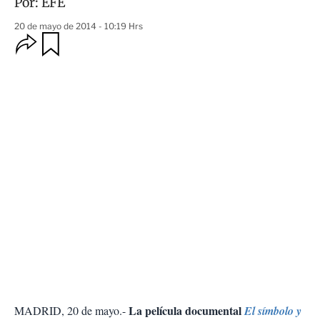
Por:
EFE
20 de mayo de 2014 - 10:19 Hrs
O
G
u
p
a
c
r
i
d
o
a
n
r
e
s
d
e
c
o
m
p
a
r
t
i
r
La película documental
MADRID, 20 de mayo.-
El símbolo y