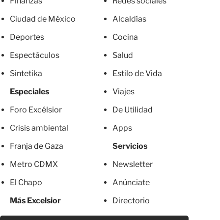
Finanzas
Redes sociales
Ciudad de México
Alcaldías
Deportes
Cocina
Espectáculos
Salud
Sintetika
Estilo de Vida
Especiales
Viajes
Foro Excélsior
De Utilidad
Crisis ambiental
Apps
Franja de Gaza
Servicios
Metro CDMX
Newsletter
El Chapo
Anúnciate
Más Excelsior
Directorio
Mujeres
Suscripciones