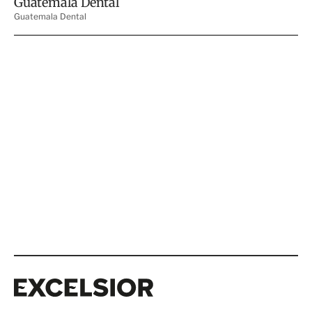
Excelsior
Excelsior