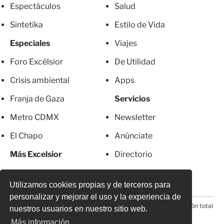
Espectáculos
Salud
Sintetika
Estilo de Vida
Especiales
Viajes
Foro Excélsior
De Utilidad
Crisis ambiental
Apps
Franja de Gaza
Servicios
Metro CDMX
Newsletter
El Chapo
Anúnciate
Más Excelsior
Directorio
Mujeres
Suscripciones
Utilizamos cookies propias y de terceros para
personalizar y mejorar el uso y la experiencia de
© 2026 Todos los derechos reservados. Prohibida la reproducción total
nuestros usuarios en nuestro sitio web.
o parcial, incluyendo cualquier medio electrónico*
Más información