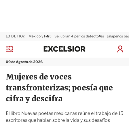
LO DE HOY:
México y Perú
Se jubilan 4 perros detectores
Jalapeños baj
E
x
M
I
c
e
n
n
e
i
09 de Agosto de 2026
ú
l
c
s
i
Mujeres de voces
i
a
o
r
transfronterizas; poesía que
r
S
e
cifra y descifra
s
i
ó
El libro Nuevas poetas mexicanas reúne el trabajo de 15
n
escritoras que hablan sobre la vida y sus desafíos