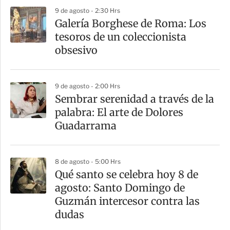
p
9 de agosto - 2:30 Hrs
a
Galería Borghese de Roma: Los
r
tesoros de un coleccionista
t
obsesivo
i
r
9 de agosto - 2:00 Hrs
Sembrar serenidad a través de la
palabra: El arte de Dolores
Guadarrama
8 de agosto - 5:00 Hrs
Qué santo se celebra hoy 8 de
agosto: Santo Domingo de
Guzmán intercesor contra las
dudas