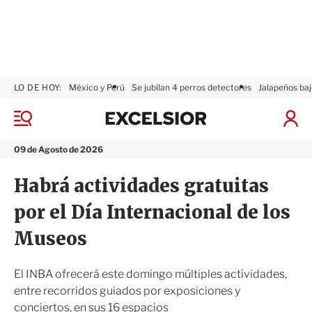
LO DE HOY:
México y Perú
Se jubilan 4 perros detectores
Jalapeños baj
E
x
M
I
c
e
n
n
e
i
09 de Agosto de 2026
ú
l
c
s
i
Habrá actividades gratuitas
i
a
o
r
por el Día Internacional de los
r
S
e
Museos
s
i
ó
El INBA ofrecerá este domingo múltiples actividades,
n
entre recorridos guiados por exposiciones y
conciertos, en sus 16 espacios