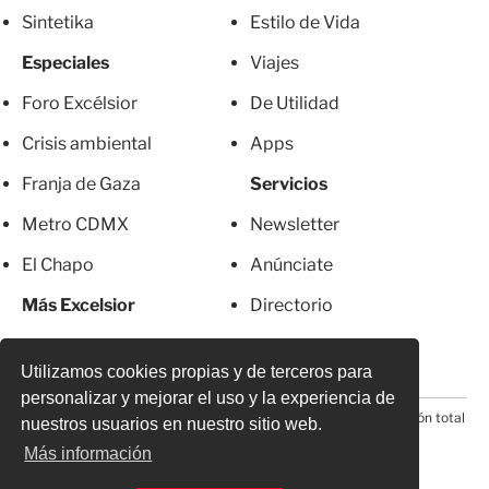
Sintetika
Estilo de Vida
Especiales
Viajes
Foro Excélsior
De Utilidad
Crisis ambiental
Apps
Franja de Gaza
Servicios
Metro CDMX
Newsletter
El Chapo
Anúnciate
Más Excelsior
Directorio
Mujeres
Suscripciones
Utilizamos cookies propias y de terceros para
personalizar y mejorar el uso y la experiencia de
© 2026 Todos los derechos reservados. Prohibida la reproducción total
nuestros usuarios en nuestro sitio web.
o parcial, incluyendo cualquier medio electrónico*
Más información