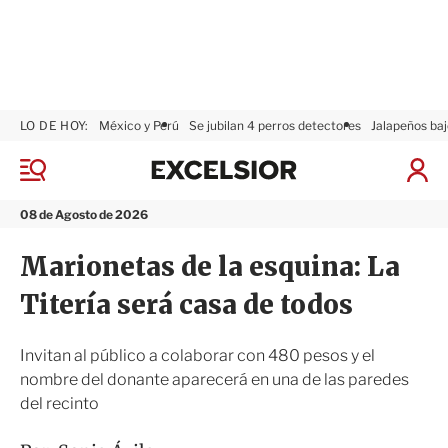
LO DE HOY:
México y Perú
Se jubilan 4 perros detectores
Jalapeños baj
E
x
M
I
c
e
n
n
e
i
08 de Agosto de 2026
ú
l
c
s
i
Marionetas de la esquina: La
i
a
o
r
Titería será casa de todos
r
S
e
s
Invitan al público a colaborar con 480 pesos y el
i
nombre del donante aparecerá en una de las paredes
ó
del recinto
n