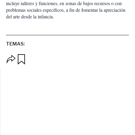
incluye talleres y funciones, en zonas de bajos recursos o con
problemas sociales específicos, a fin de fomentar la apreciación
del arte desde la infancia.
TEMAS:
O
G
p
u
c
a
i
r
o
d
n
a
e
r
s
d
e