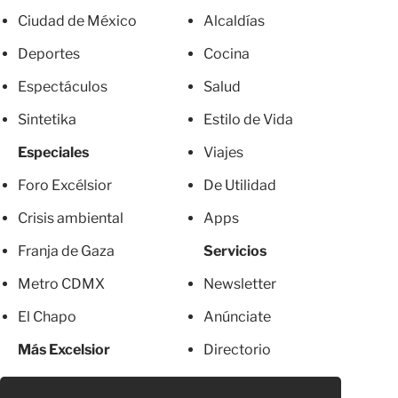
Ciudad de México
Alcaldías
Deportes
Cocina
Espectáculos
Salud
Sintetika
Estilo de Vida
Especiales
Viajes
Foro Excélsior
De Utilidad
Crisis ambiental
Apps
Franja de Gaza
Servicios
Metro CDMX
Newsletter
El Chapo
Anúnciate
Más Excelsior
Directorio
Mujeres
Suscripciones