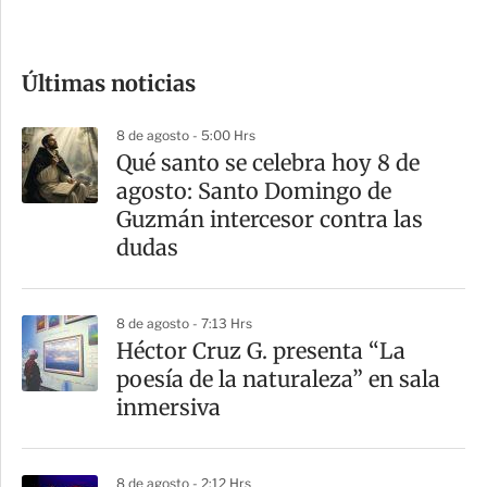
c
o
Últimas noticias
m
p
8 de agosto - 5:00 Hrs
a
Qué santo se celebra hoy 8 de
r
agosto: Santo Domingo de
t
Guzmán intercesor contra las
i
dudas
r
8 de agosto - 7:13 Hrs
Héctor Cruz G. presenta “La
poesía de la naturaleza” en sala
inmersiva
8 de agosto - 2:12 Hrs