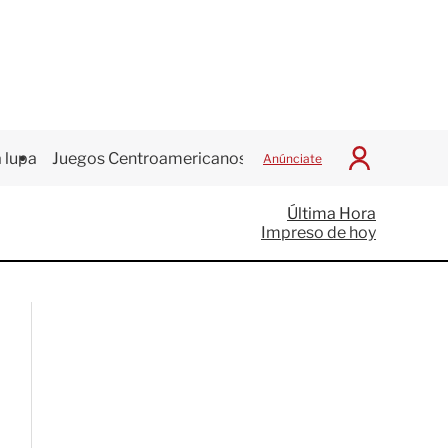
 lupa
Juegos Centroamericanos
Anúnciate
I
n
i
Última Hora
c
Impreso de hoy
i
a
r
S
e
s
i
ó
n