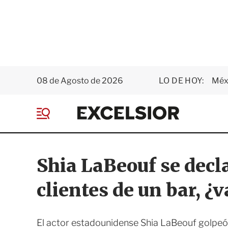
08 de Agosto de 2026
LO DE HOY:
Méxi
E
x
M
c
e
e
n
l
ú
s
Shia LaBeouf se decla
i
o
clientes de un bar, ¿v
r
El actor estadounidense Shia LaBeouf golpeó