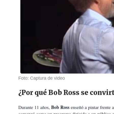
Foto: Captura de video
¿Por qué Bob Ross se convi
Bob Ross
Durante 11 años,
enseñó a pintar frente
comenzó como un programa dirigido a un público esp