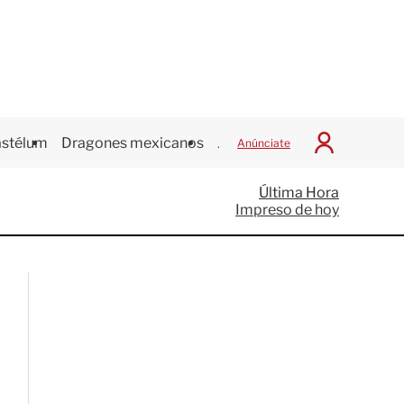
stélum
Dragones mexicanos
Juegos Centroamericanos
Anúnciate
I
n
i
Última Hora
c
Impreso de hoy
i
a
r
S
e
s
i
ó
n