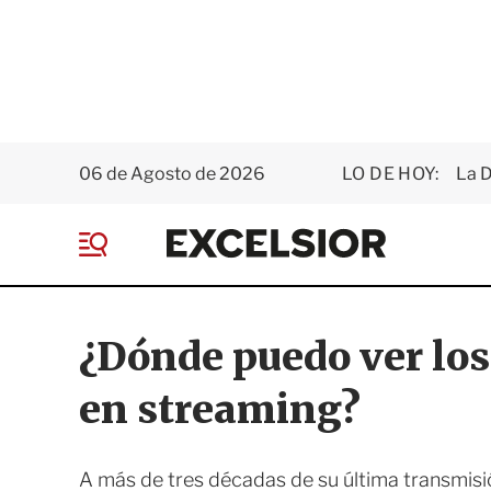
06 de Agosto de 2026
LO DE HOY:
La D
E
x
M
c
e
e
n
l
ú
s
¿Dónde puedo ver lo
i
o
en streaming?
r
A más de tres décadas de su última transmisi