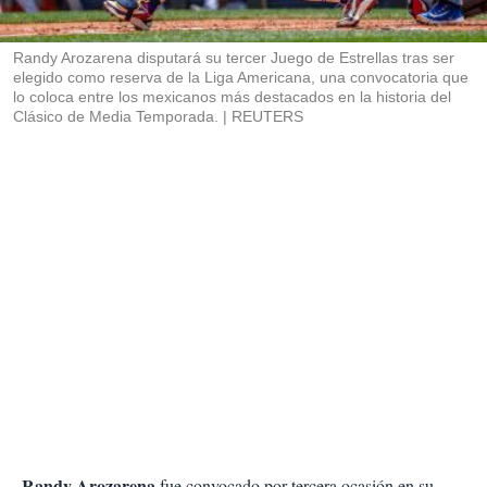
i
r
Randy Arozarena disputará su tercer Juego de Estrellas tras ser
elegido como reserva de la Liga Americana, una convocatoria que
lo coloca entre los mexicanos más destacados en la historia del
Clásico de Media Temporada.
REUTERS
Randy Arozarena
fue convocado por tercera ocasión en su