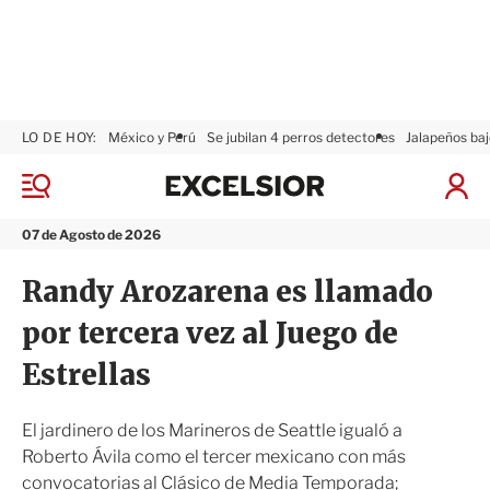
LO DE HOY:
México y Perú
Se jubilan 4 perros detectores
Jalapeños baj
E
x
M
I
c
e
n
n
e
i
07 de Agosto de 2026
ú
l
c
s
i
Randy Arozarena es llamado
i
a
o
r
por tercera vez al Juego de
r
S
e
Estrellas
s
i
ó
El jardinero de los Marineros de Seattle igualó a
n
Roberto Ávila como el tercer mexicano con más
convocatorias al Clásico de Media Temporada;