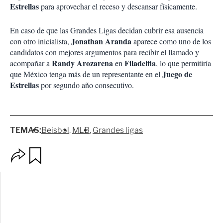
Estrellas
para aprovechar el receso y descansar físicamente.
En caso de que las Grandes Ligas decidan cubrir esa ausencia
Jonathan Aranda
con otro inicialista,
aparece como uno de los
candidatos con mejores argumentos para recibir el llamado y
Randy Arozarena
Filadelfia
acompañar a
en
, lo que permitiría
Juego de
que México tenga más de un representante en el
Estrellas
por segundo año consecutivo.
TEMAS:
Beisbol
MLB
Grandes ligas
O
G
p
u
c
a
i
r
o
d