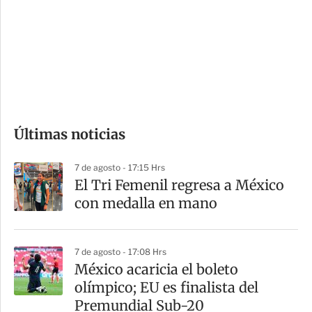
n
a
e
r
s
d
e
c
o
Últimas noticias
m
p
7 de agosto - 17:15 Hrs
a
El Tri Femenil regresa a México
r
con medalla en mano
t
i
7 de agosto - 17:08 Hrs
r
México acaricia el boleto
olímpico; EU es finalista del
Premundial Sub-20