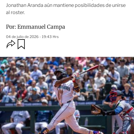
Jonathan Aranda aún mantiene posibilidades de unirse
al roster.
Por:
Emmanuel Campa
04 de julio de 2026 - 19:43 Hrs
O
G
u
p
a
c
r
i
d
o
a
n
r
e
s
d
e
c
o
m
p
a
r
t