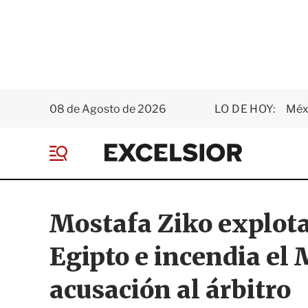
08 de Agosto de 2026
LO DE HOY:
Méxi
E
x
M
c
e
e
n
l
ú
s
Mostafa Ziko explota
i
o
Egipto e incendia el
r
acusación al árbitro