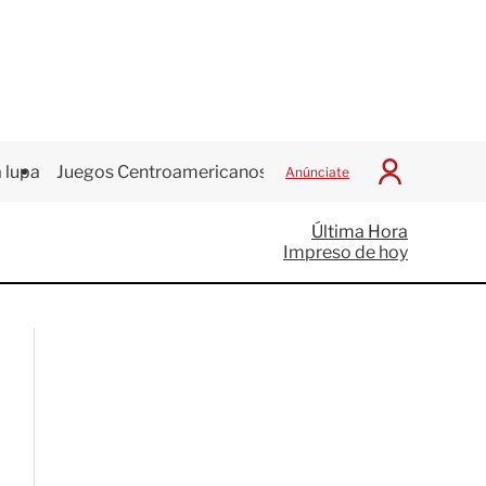
 lupa
Juegos Centroamericanos
Anúnciate
I
n
i
Última Hora
c
Impreso de hoy
i
a
r
S
e
s
i
ó
n