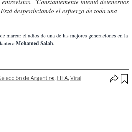
 entrevistas. "Constantemente intentó detenernos
 Está desperdiciando el esfuerzo de toda una
de marcar el adios de una de las mejores generaciones en la
Mohamed Salah
elantero
.
O
Selección de Argentina
FIFA
Viral
p
u
c
a
i
r
o
d
n
a
e
r