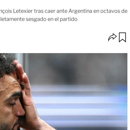
nçois Letexier tras caer ante Argentina en octavos de
pletamente sesgado en el partido
O
u
p
a
c
r
i
d
o
a
n
r
e
s
d
e
c
o
m
p
a
r
t
i