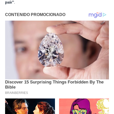
país”
.