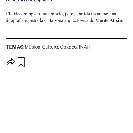
El video completo fue retirado, pero el artista mantiene una
Monte Albán
fotografía registrada en la zona arqueológica de
.
TEMAS:
Música
Cultura
Oaxaca
INAH
O
G
p
u
c
a
i
r
o
d
n
a
e
r
s
d