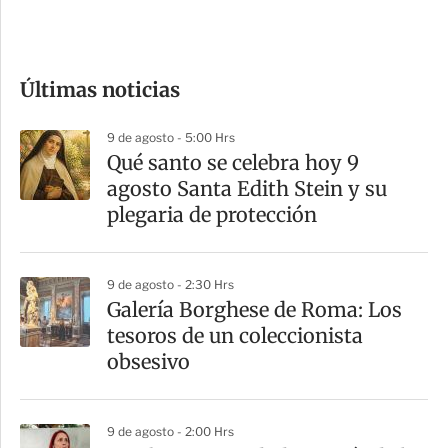
e
c
o
Últimas noticias
m
p
9 de agosto - 5:00 Hrs
a
Qué santo se celebra hoy 9
r
agosto Santa Edith Stein y su
t
plegaria de protección
i
r
9 de agosto - 2:30 Hrs
Galería Borghese de Roma: Los
tesoros de un coleccionista
obsesivo
9 de agosto - 2:00 Hrs