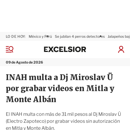
LO DE HOY:
México y Perú
Se jubilan 4 perros detectores
Jalapeños baj
E
x
M
I
c
e
n
n
e
i
09 de Agosto de 2026
ú
l
c
s
i
INAH multa a Dj Miroslav Ü
i
a
o
r
por grabar videos en Mitla y
r
S
e
Monte Albán
s
i
ó
El INAH multa con más de 31 mil pesos al Dj Miroslav Ü
n
(Electro Zapoteco) por grabar videos sin autorización
en Mitla y Monte Albán.