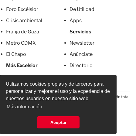
Foro Excélsior
De Utilidad
Crisis ambiental
Apps
Franja de Gaza
Servicios
Metro CDMX
Newsletter
El Chapo
Anúnciate
Más Excelsior
Directorio
Mujeres
Suscripciones
Utilizamos cookies propias y de terceros para
personalizar y mejorar el uso y la experiencia de
© 2026 Todos los derechos reservados. Prohibida la reproducción total
nuestros usuarios en nuestro sitio web.
o parcial, incluyendo cualquier medio electrónico*
Más información
Aceptar