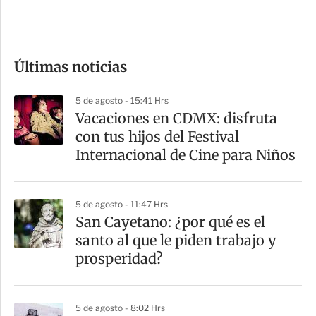
e
c
o
Últimas noticias
m
p
5 de agosto - 15:41 Hrs
a
Vacaciones en CDMX: disfruta
r
con tus hijos del Festival
t
Internacional de Cine para Niños
i
r
5 de agosto - 11:47 Hrs
San Cayetano: ¿por qué es el
santo al que le piden trabajo y
prosperidad?
5 de agosto - 8:02 Hrs