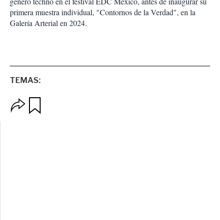
género techno en el festival EDC México, antes de inaugurar su
primera muestra individual, "Contornos de la Verdad", en la
Galería Arterial en 2024.
TEMAS:
O
G
p
u
c
a
i
r
o
d
n
a
e
r
s
d