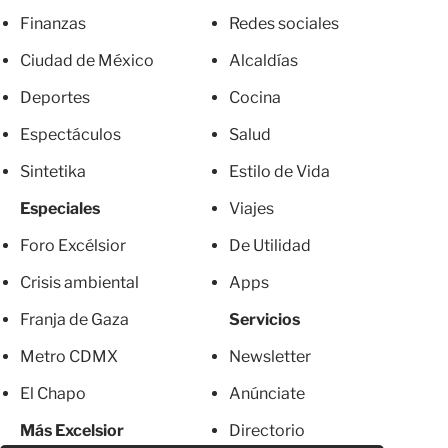
Finanzas
Redes sociales
Ciudad de México
Alcaldías
Deportes
Cocina
Espectáculos
Salud
Sintetika
Estilo de Vida
Especiales
Viajes
Foro Excélsior
De Utilidad
Crisis ambiental
Apps
Franja de Gaza
Servicios
Metro CDMX
Newsletter
El Chapo
Anúnciate
Más Excelsior
Directorio