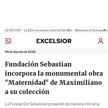
LO DE HOY:
La DEA reconoce a García Harfuch
¡Rescaten al Schnauzer!
E
x
M
I
c
e
n
n
e
i
06 de Agosto de 2026
ú
l
c
s
i
Fundación Sebastian
i
a
o
r
incorpora la monumental obra
r
S
e
"Maternidad" de Maximiliano
s
i
a su colección
ó
n
La Fundación Sebastian presentó de manera oficial la