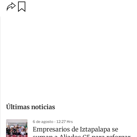
O
G
p
u
c
a
i
r
o
d
n
a
e
r
s
d
e
c
o
Últimas noticias
m
p
6 de agosto - 12:27 Hrs
a
Empresarios de Iztapalapa se
r