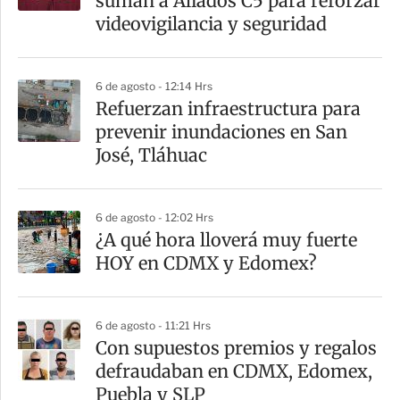
suman a Aliados C5 para reforzar
t
videovigilancia y seguridad
i
r
6 de agosto - 12:14 Hrs
Refuerzan infraestructura para
prevenir inundaciones en San
José, Tláhuac
6 de agosto - 12:02 Hrs
¿A qué hora lloverá muy fuerte
HOY en CDMX y Edomex?
6 de agosto - 11:21 Hrs
Con supuestos premios y regalos
defraudaban en CDMX, Edomex,
Puebla y SLP