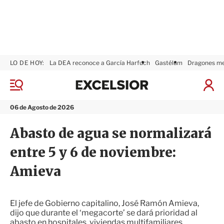
LO DE HOY:
La DEA reconoce a García Harfuch
Gastélum
Dragones m
E
x
M
I
c
e
n
n
e
i
06 de Agosto de 2026
ú
l
c
s
i
Abasto de agua se normalizará
i
a
o
r
entre 5 y 6 de noviembre:
r
S
e
Amieva
s
i
ó
n
El jefe de Gobierno capitalino, José Ramón Amieva,
dijo que durante el ‘megacorte’ se dará prioridad al
abasto en hospitales, viviendas multifamiliares,