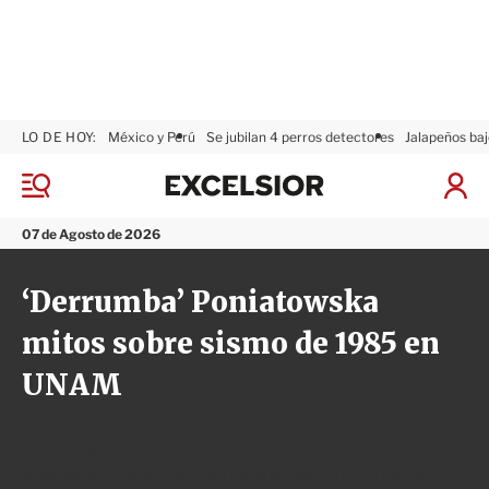
LO DE HOY:
México y Perú
Se jubilan 4 perros detectores
Jalapeños baj
E
x
M
I
c
e
n
n
e
i
07 de Agosto de 2026
ú
l
c
s
i
‘Derrumba’ Poniatowska
i
a
o
r
mitos sobre sismo de 1985 en
r
S
e
UNAM
s
i
ó
n
La escritora y cronista de la Ciudad de México recordó
el siniestro y leyó algunos pasajes de su libro Nada,