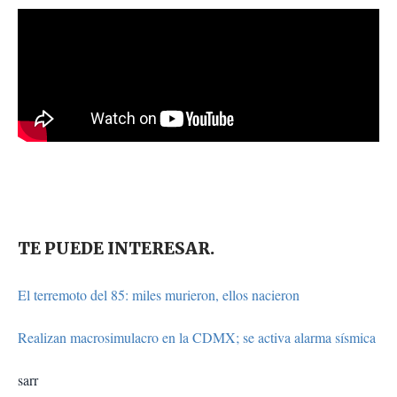
TE PUEDE INTERESAR.
El terremoto del 85: miles murieron, ellos nacieron
Realizan macrosimulacro en la CDMX; se activa alarma sísmica
sarr